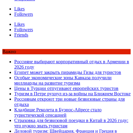
Likes
Followers
Likes
Followers
Friends
Важно
Россияне выбирают корпоративный отдых в Армении в
2026 году
Египет может закрыть пирамиды Гизы для туристов
Особые экономические зоны Кавказа получили
миллиарды на развитие туризма
Цены в Турции отпугивают европейских туристов
Туризм в Петре рухнул из-за войны на Ближнем Востоке
Россиянам откроют три новые безвизовые страны для
отдыха
Кладбище Реколета в Буэнос-Айресе стало
туристической сенсацией
Страховка для безвизовой поездки в Китай в 2026 году:
что нужно знать туристам
Деловой туризм: Швейцария, Франция и Греция в