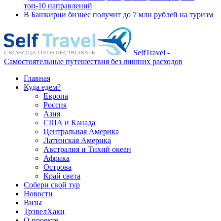
топ-10 направлений
В Башкирии бизнес получит до 7 млн рублей на туризм
SelfTravel -
Самостоятельные путешествия без лишних расходов
Главная
Куда едем?
Европа
Россия
Азия
США и Канада
Центральная Америка
Латинская Америка
Австралия и Тихий океан
Африка
Острова
Край света
Собери свой тур
Новости
Визы
ТрэвелХаки
О проекте