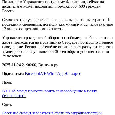
По данным Управления по туризму Филиппин, сейчас на
архипелаге может находиться порядка 550–600 граждан
России.
Стихия затронула центральные и южные регионы страны. По
последним сведениям, погибли как минимум 52 человека, еще
13 числятся пропавшими без вести.
Управление гражданской обороны сообщает, что большинство
жертв приходится на провинцию Себу, где произошло сильное
наводнение. Регион всё ещё не оправился от разрушительного
землетрясения, случившегося 30 сентября и унесшего жизни
79 человек.
2025-11-04 21:00:00, Вотпуск.ру
Поделиться
Facebook
VK
WhatsApp
Эл. адрес
Пред.
В США могут приостановить авиасообщение в целях
безопасности
След.
Россияне смогут заселяться в отели по загранпаспорту и