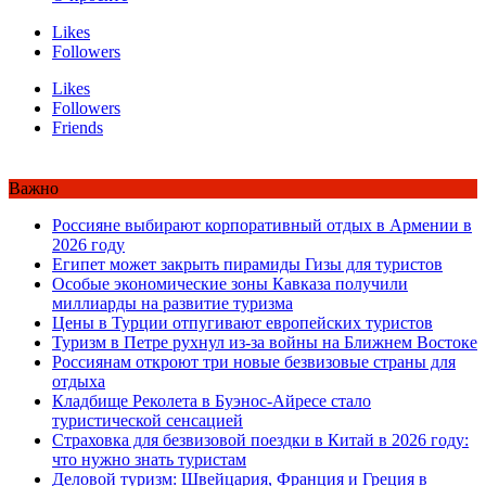
Likes
Followers
Likes
Followers
Friends
Важно
Россияне выбирают корпоративный отдых в Армении в
2026 году
Египет может закрыть пирамиды Гизы для туристов
Особые экономические зоны Кавказа получили
миллиарды на развитие туризма
Цены в Турции отпугивают европейских туристов
Туризм в Петре рухнул из-за войны на Ближнем Востоке
Россиянам откроют три новые безвизовые страны для
отдыха
Кладбище Реколета в Буэнос-Айресе стало
туристической сенсацией
Страховка для безвизовой поездки в Китай в 2026 году:
что нужно знать туристам
Деловой туризм: Швейцария, Франция и Греция в