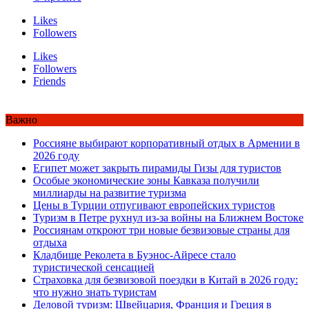
Likes
Followers
Likes
Followers
Friends
Важно
Россияне выбирают корпоративный отдых в Армении в
2026 году
Египет может закрыть пирамиды Гизы для туристов
Особые экономические зоны Кавказа получили
миллиарды на развитие туризма
Цены в Турции отпугивают европейских туристов
Туризм в Петре рухнул из-за войны на Ближнем Востоке
Россиянам откроют три новые безвизовые страны для
отдыха
Кладбище Реколета в Буэнос-Айресе стало
туристической сенсацией
Страховка для безвизовой поездки в Китай в 2026 году:
что нужно знать туристам
Деловой туризм: Швейцария, Франция и Греция в