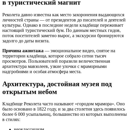
в туристический магнит
Реколета давно известна как место захоронения выдающихся
личностей страны — от президентов до писателей и деятелей
культуры. Однако в последние недели кладбище переживает
настоящий туристический бум. По данным местных гидов,
поток посетителей заметно вырос, а экскурсии бронируются
задолго до даты визита.
Причина ажиотажа
— эмоциональное видео, снятое на
территории кладбища, которое собрало сотни тысяч
просмотров. Пользователей поразили величественная
архитектура мавзолеев, узкие улочки с мраморными
надгробиями и особая атмосфера места.
Архитектура, достойная музея под
открытым небом
Кладбище Реколета часто называют «городом мрамора». Оно
было основано в 1822 году, и за два столетия здесь появилось
более 6 000 усыпальниц, большинство из которых выполнены
в стилях:
неоклассицизм,