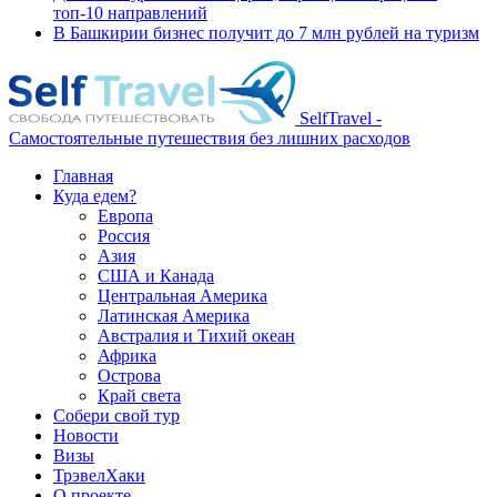
топ-10 направлений
В Башкирии бизнес получит до 7 млн рублей на туризм
SelfTravel -
Самостоятельные путешествия без лишних расходов
Главная
Куда едем?
Европа
Россия
Азия
США и Канада
Центральная Америка
Латинская Америка
Австралия и Тихий океан
Африка
Острова
Край света
Собери свой тур
Новости
Визы
ТрэвелХаки
О проекте