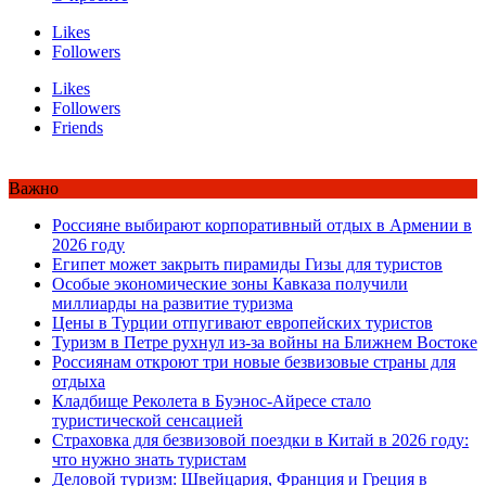
Likes
Followers
Likes
Followers
Friends
Важно
Россияне выбирают корпоративный отдых в Армении в
2026 году
Египет может закрыть пирамиды Гизы для туристов
Особые экономические зоны Кавказа получили
миллиарды на развитие туризма
Цены в Турции отпугивают европейских туристов
Туризм в Петре рухнул из-за войны на Ближнем Востоке
Россиянам откроют три новые безвизовые страны для
отдыха
Кладбище Реколета в Буэнос-Айресе стало
туристической сенсацией
Страховка для безвизовой поездки в Китай в 2026 году:
что нужно знать туристам
Деловой туризм: Швейцария, Франция и Греция в