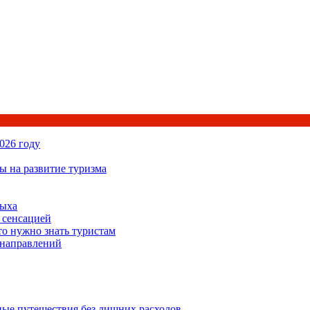
026 году
ы на развитие туризма
дыха
 сенсацией
то нужно знать туристам
 направлений
ьные путешествия без лишних расходов