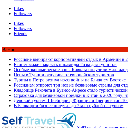
Likes
Followers
Likes
Followers
Friends
Важно
Россияне выбирают корпоративный отдых в Армении в 2
Египет может закрыть пирамиды Гизы для туристов
Особые экономические зоны Кавказа получили миллиард
Цены в Турции отпугивают европейских туристов
Туризм в Петре рухнул из-за войны на Ближнем Востоке
Россиянам откроют три новые безвизовые страны для от
Кладбище Реколета в Буэнос-Айресе стало туристической
Страховка для безвизовой поездки в Китай в 2026 году: ч
Деловой туризм: Швейцария, Франция и Греция в топ-10
В Башкирии бизнес получит до 7 млн рублей на туризм
SelfTravel - Самостоятел