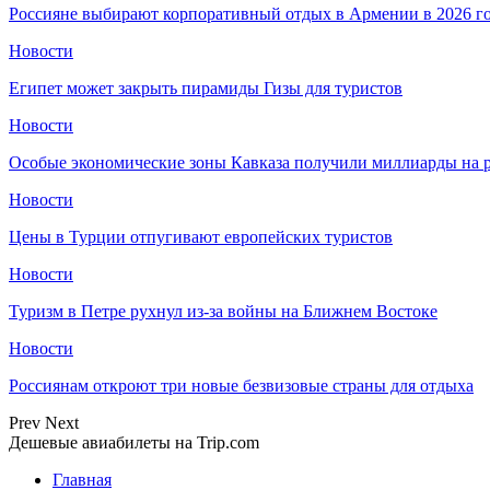
Россияне выбирают корпоративный отдых в Армении в 2026 г
Новости
Египет может закрыть пирамиды Гизы для туристов
Новости
Особые экономические зоны Кавказа получили миллиарды на р
Новости
Цены в Турции отпугивают европейских туристов
Новости
Туризм в Петре рухнул из-за войны на Ближнем Востоке
Новости
Россиянам откроют три новые безвизовые страны для отдыха
Prev
Next
Дешевые авиабилеты на Trip.com
Главная