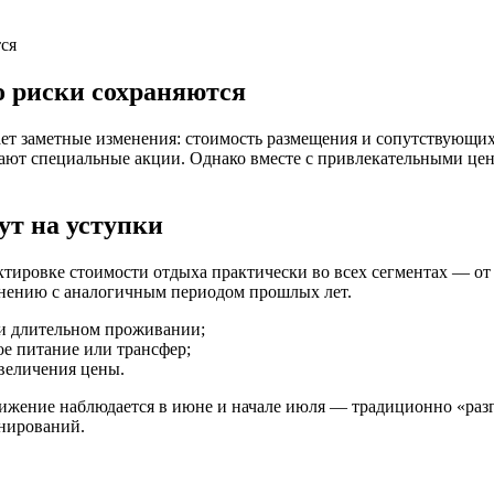
ся
о риски сохраняются
ет заметные изменения: стоимость размещения и сопутствующих
кают специальные акции. Однако вместе с привлекательными це
ут на уступки
ектировке стоимости отдыха практически во всех сегментах — 
авнению с аналогичным периодом прошлых лет.
и длительном проживании;
ое питание или трансфер;
величения цены.
нижение наблюдается в июне и начале июля — традиционно «раз
нирований.