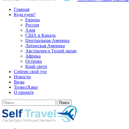
Главная
Куда едем?
Европа
Россия
Азия
США и Канада
Центральная Америка
Латинская Америка
Австралия и Тихий океан
Африка
Острова
Край света
Собери свой тур
Новости
Визы
ТрэвелХаки
О проекте