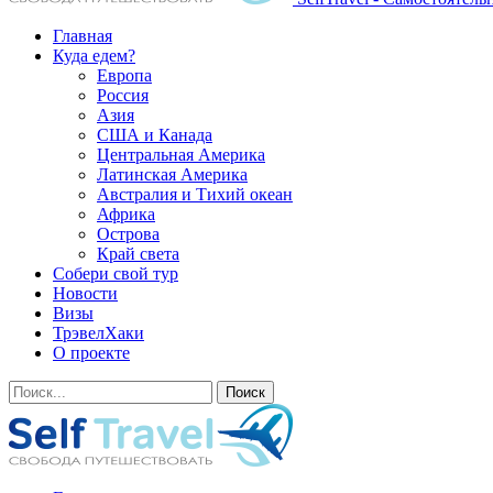
Главная
Куда едем?
Европа
Россия
Азия
США и Канада
Центральная Америка
Латинская Америка
Австралия и Тихий океан
Африка
Острова
Край света
Собери свой тур
Новости
Визы
ТрэвелХаки
О проекте