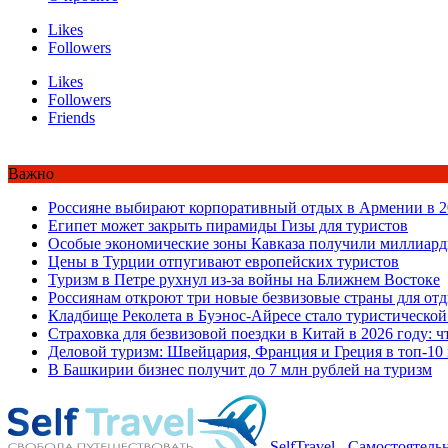
Likes
Followers
Likes
Followers
Friends
Важно
Россияне выбирают корпоративный отдых в Армении в 2
Египет может закрыть пирамиды Гизы для туристов
Особые экономические зоны Кавказа получили миллиард
Цены в Турции отпугивают европейских туристов
Туризм в Петре рухнул из-за войны на Ближнем Востоке
Россиянам откроют три новые безвизовые страны для от
Кладбище Реколета в Буэнос-Айресе стало туристической
Страховка для безвизовой поездки в Китай в 2026 году: ч
Деловой туризм: Швейцария, Франция и Греция в топ-10
В Башкирии бизнес получит до 7 млн рублей на туризм
SelfTravel - Самостоятел