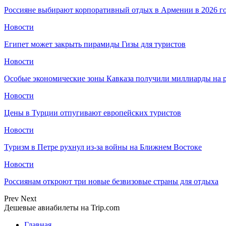
Россияне выбирают корпоративный отдых в Армении в 2026 г
Новости
Египет может закрыть пирамиды Гизы для туристов
Новости
Особые экономические зоны Кавказа получили миллиарды на р
Новости
Цены в Турции отпугивают европейских туристов
Новости
Туризм в Петре рухнул из-за войны на Ближнем Востоке
Новости
Россиянам откроют три новые безвизовые страны для отдыха
Prev
Next
Дешевые авиабилеты на Trip.com
Главная