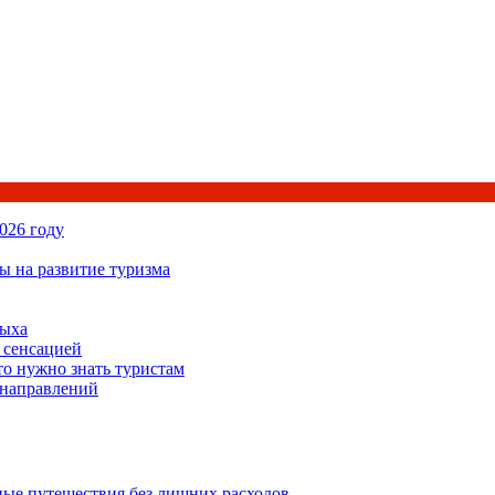
026 году
ы на развитие туризма
дыха
 сенсацией
то нужно знать туристам
 направлений
ьные путешествия без лишних расходов