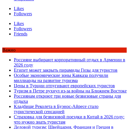
Likes
Followers
Likes
Followers
Friends
Важно
Россияне выбирают корпоративный отдых в Армении в
2026 году
Египет может закрыть пирамиды Гизы для туристов
Особые экономические зоны Кавказа получили
миллиарды на развитие туризма
Цены в Турции отпугивают европейских туристов
Туризм в Петре рухнул из-за войны на Ближнем Востоке
Россиянам откроют три новые безвизовые страны для
отдыха
Кладбище Реколета в Буэнос-Айресе стало
туристической сенсацией
Страховка для безвизовой поездки в Китай в 2026 году:
что нужно знать туристам
Деловой туризм: Швейцария, Франция и Греция в