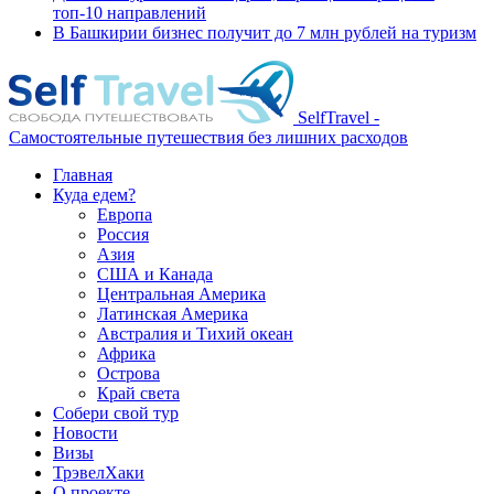
топ-10 направлений
В Башкирии бизнес получит до 7 млн рублей на туризм
SelfTravel -
Самостоятельные путешествия без лишних расходов
Главная
Куда едем?
Европа
Россия
Азия
США и Канада
Центральная Америка
Латинская Америка
Австралия и Тихий океан
Африка
Острова
Край света
Собери свой тур
Новости
Визы
ТрэвелХаки
О проекте