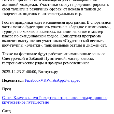
активной молодежи. Участники смогут продемонстрировать
свои таланты в различных сферах: от вокала и танцев до
творческих поделок и интеллектуальных игр.
Гостей праздника ждет насыщенная программа. В спортивной
части можно будет принять участие в «Зарядке с чемпионом»,
турнире по хоккею в валенках, катании на катке и мастер-
классе по скандинавской ходьбе. Концертная программа
включит выступления участников «Студенческой весны»,
шоу-группы «Блеsтки», танцевальные баттлы и диджей-сет.
Также на фестивале будут работать анимационные зоны со
Снегурочкой и Забавой Путятичной, мастер-классы,
гастрономические ряды и ярмарка ремесленников.
2025-12-23 21:00:00, Вотпуск.ру
Поделиться
Facebook
VK
WhatsApp
Эл. адрес
Пред.
Санта Клаус в канун Рождества отправился в традиционное
кругосветное путешествие
След.