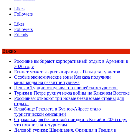
Likes
Followers
Likes
Followers
Friends
Важно
Россияне выбирают корпоративный отдых в Армении в
2026 году
Египет может закрыть пирамиды Гизы для туристов
Особые экономические зоны Кавказа получили
миллиарды на развитие туризма
Цены в Турции отпугивают европейских туристов
Туризм в Петре рухнул из-за войны на Ближнем Востоке
Россиянам откроют три новые безвизовые страны для
отдыха
Кладбище Реколета в Буэнос-Айресе стало
туристической сенсацией
Страховка для безвизовой поездки в Китай в 2026 году:
что нужно знать туристам
Деловой туризм: Швейцария, Франция и Греция в