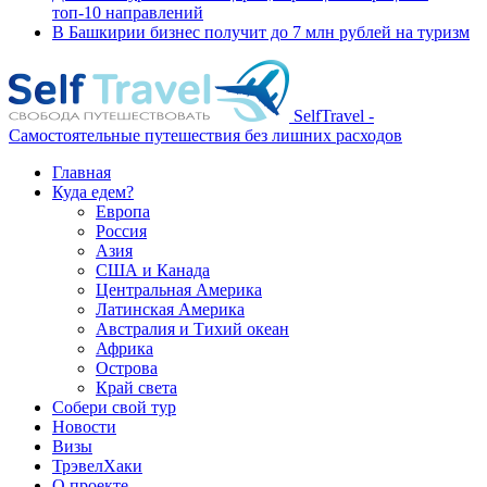
топ-10 направлений
В Башкирии бизнес получит до 7 млн рублей на туризм
SelfTravel -
Самостоятельные путешествия без лишних расходов
Главная
Куда едем?
Европа
Россия
Азия
США и Канада
Центральная Америка
Латинская Америка
Австралия и Тихий океан
Африка
Острова
Край света
Собери свой тур
Новости
Визы
ТрэвелХаки
О проекте