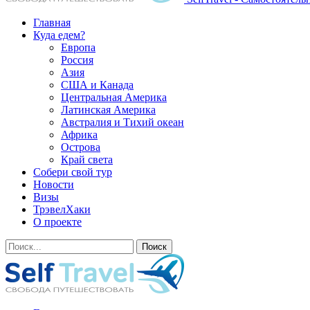
Главная
Куда едем?
Европа
Россия
Азия
США и Канада
Центральная Америка
Латинская Америка
Австралия и Тихий океан
Африка
Острова
Край света
Собери свой тур
Новости
Визы
ТрэвелХаки
О проекте