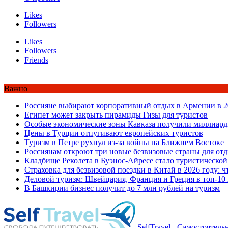
Likes
Followers
Likes
Followers
Friends
Важно
Россияне выбирают корпоративный отдых в Армении в 2
Египет может закрыть пирамиды Гизы для туристов
Особые экономические зоны Кавказа получили миллиард
Цены в Турции отпугивают европейских туристов
Туризм в Петре рухнул из-за войны на Ближнем Востоке
Россиянам откроют три новые безвизовые страны для от
Кладбище Реколета в Буэнос-Айресе стало туристической
Страховка для безвизовой поездки в Китай в 2026 году: ч
Деловой туризм: Швейцария, Франция и Греция в топ-10
В Башкирии бизнес получит до 7 млн рублей на туризм
SelfTravel - Самостоятел