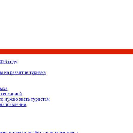
026 году
ы на развитие туризма
дыха
 сенсацией
то нужно знать туристам
 направлений
ьные путешествия без лишних расходов