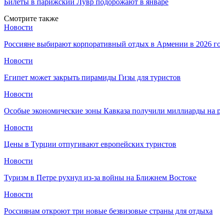
Билеты в парижский Лувр подорожают в январе
Смотрите также
Новости
Россияне выбирают корпоративный отдых в Армении в 2026 г
Новости
Египет может закрыть пирамиды Гизы для туристов
Новости
Особые экономические зоны Кавказа получили миллиарды на р
Новости
Цены в Турции отпугивают европейских туристов
Новости
Туризм в Петре рухнул из-за войны на Ближнем Востоке
Новости
Россиянам откроют три новые безвизовые страны для отдыха