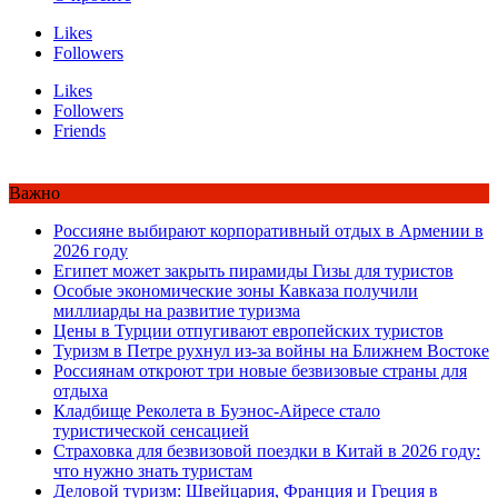
Likes
Followers
Likes
Followers
Friends
Важно
Россияне выбирают корпоративный отдых в Армении в
2026 году
Египет может закрыть пирамиды Гизы для туристов
Особые экономические зоны Кавказа получили
миллиарды на развитие туризма
Цены в Турции отпугивают европейских туристов
Туризм в Петре рухнул из-за войны на Ближнем Востоке
Россиянам откроют три новые безвизовые страны для
отдыха
Кладбище Реколета в Буэнос-Айресе стало
туристической сенсацией
Страховка для безвизовой поездки в Китай в 2026 году:
что нужно знать туристам
Деловой туризм: Швейцария, Франция и Греция в