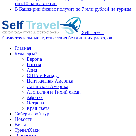
топ-10 направлений
В Башкирии бизнес получит до 7 млн рублей на туризм
SelfTravel -
Самостоятельные путешествия без лишних расходов
Главная
Куда едем?
Европа
Россия
Азия
США и Канада
Центральная Америка
Латинская Америка
Австралия и Тихий океан
Африка
Острова
Край света
Собери свой тур
Новости
Визы
ТрэвелХаки
О проекте