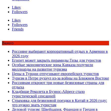
Likes
Followers
Likes
Followers
Friends
Важно
Россияне выбирают корпоративный отдых в Армении в
2026 году
Египет может закрыть пирамиды Гизы для туристов
Особые экономические зоны Кавказа получили
миллиарды на развитие туризма
Цены в Турции отпугивают европейских туристов
Туризм в Петре рухнул из-за войны на Ближнем Востоке
Россиянам откроют три новые безвизовые страны для
отдыха
Кладбище Реколета в Буэнос-Айресе стало
туристической сенсацией
Страховка для безвизовой поездки в Китай в 2026 году:
что нужно знать туристам
Деловой туризм: Швейцария, Франция и Греция в