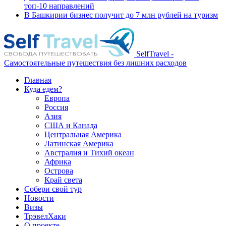
топ-10 направлений
В Башкирии бизнес получит до 7 млн рублей на туризм
SelfTravel -
Самостоятельные путешествия без лишних расходов
Главная
Куда едем?
Европа
Россия
Азия
США и Канада
Центральная Америка
Латинская Америка
Австралия и Тихий океан
Африка
Острова
Край света
Собери свой тур
Новости
Визы
ТрэвелХаки
О проекте