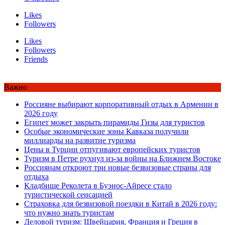
Likes
Followers
Likes
Followers
Friends
Важно
Россияне выбирают корпоративный отдых в Армении в
2026 году
Египет может закрыть пирамиды Гизы для туристов
Особые экономические зоны Кавказа получили
миллиарды на развитие туризма
Цены в Турции отпугивают европейских туристов
Туризм в Петре рухнул из-за войны на Ближнем Востоке
Россиянам откроют три новые безвизовые страны для
отдыха
Кладбище Реколета в Буэнос-Айресе стало
туристической сенсацией
Страховка для безвизовой поездки в Китай в 2026 году:
что нужно знать туристам
Деловой туризм: Швейцария, Франция и Греция в