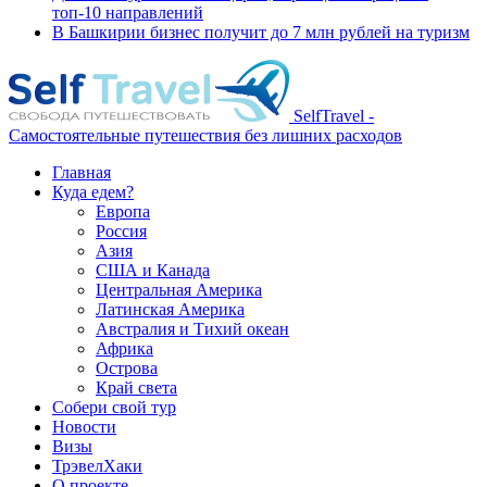
топ-10 направлений
В Башкирии бизнес получит до 7 млн рублей на туризм
SelfTravel -
Самостоятельные путешествия без лишних расходов
Главная
Куда едем?
Европа
Россия
Азия
США и Канада
Центральная Америка
Латинская Америка
Австралия и Тихий океан
Африка
Острова
Край света
Собери свой тур
Новости
Визы
ТрэвелХаки
О проекте