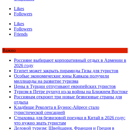
Likes
Followers
Likes
Followers
Friends
Важно
Россияне выбирают корпоративный отдых в Армении в
2026 году
Египет может закрыть пирамиды Гизы для туристов
Особые экономические зоны Кавказа получили
миллиарды на развитие туризма
Цены в Турции отпугивают европейских туристов
Туризм в Петре рухнул из-за войны на Ближнем Востоке
Россиянам откроют три новые безвизовые страны для
отдыха
Кладбище Реколета в Буэнос-Айресе стало
туристической сенсацией
Страховка для безвизовой поездки в Китай в 2026 году:
что нужно знать туристам
Деловой туризм: Швейцария, Франция и Греция в