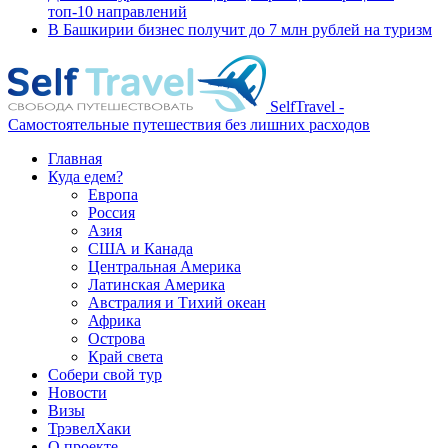
топ-10 направлений
В Башкирии бизнес получит до 7 млн рублей на туризм
SelfTravel -
Самостоятельные путешествия без лишних расходов
Главная
Куда едем?
Европа
Россия
Азия
США и Канада
Центральная Америка
Латинская Америка
Австралия и Тихий океан
Африка
Острова
Край света
Собери свой тур
Новости
Визы
ТрэвелХаки
О проекте