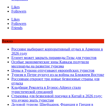
Likes
Followers
Likes
Followers
Friends
Важно
Россияне выбирают корпоративный отдых в Армении в
2026 году
Египет может закрыть пирамиды Гизы для туристов
Особые экономические зоны Кавказа получили
миллиарды на развитие туризма
Цены в Турции отпугивают европейских туристов
Туризм в Петре рухнул из-за войны на Ближнем Востоке
Россиянам откроют три новые безвизовые страны для
отдыха
Кладбище Реколета в Буэнос-Айресе стало
туристической сенсацией
Страховка для безвизовой поездки в Китай в 2026 году:
что нужно знать туристам
Деловой туризм: Швейцария, Франция и Греция в