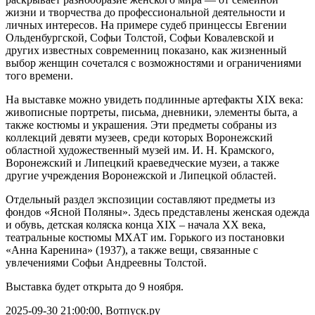
жизни и творчества до профессиональной деятельности и
личных интересов. На примере судеб принцессы Евгении
Ольденбургской, Софьи Толстой, Софьи Ковалевской и
других известных современниц показано, как жизненный
выбор женщин сочетался с возможностями и ограничениями
того времени.
На выставке можно увидеть подлинные артефакты XIX века:
живописные портреты, письма, дневники, элементы быта, а
также костюмы и украшения. Эти предметы собраны из
коллекций девяти музеев, среди которых Воронежский
областной художественный музей им. И. Н. Крамского,
Воронежский и Липецкий краеведческие музеи, а также
другие учреждения Воронежской и Липецкой областей.
Отдельный раздел экспозиции составляют предметы из
фондов «Ясной Поляны». Здесь представлены женская одежда
и обувь, детская коляска конца XIX – начала ХХ века,
театральные костюмы МХАТ им. Горького из постановки
«Анна Каренина» (1937), а также вещи, связанные с
увлечениями Софьи Андреевны Толстой.
Выставка будет открыта до 9 ноября.
2025-09-30 21:00:00, Вотпуск.ру