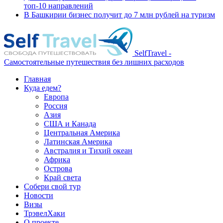
топ-10 направлений
В Башкирии бизнес получит до 7 млн рублей на туризм
SelfTravel -
Самостоятельные путешествия без лишних расходов
Главная
Куда едем?
Европа
Россия
Азия
США и Канада
Центральная Америка
Латинская Америка
Австралия и Тихий океан
Африка
Острова
Край света
Собери свой тур
Новости
Визы
ТрэвелХаки
О проекте