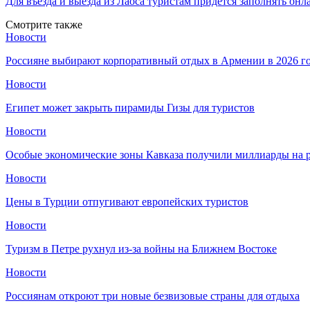
Для въезда и выезда из Лаоса туристам придётся заполнять он
Смотрите также
Новости
Россияне выбирают корпоративный отдых в Армении в 2026 г
Новости
Египет может закрыть пирамиды Гизы для туристов
Новости
Особые экономические зоны Кавказа получили миллиарды на р
Новости
Цены в Турции отпугивают европейских туристов
Новости
Туризм в Петре рухнул из-за войны на Ближнем Востоке
Новости
Россиянам откроют три новые безвизовые страны для отдыха