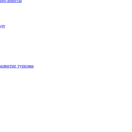
лайн-анкеты
оду
азвитие туризма