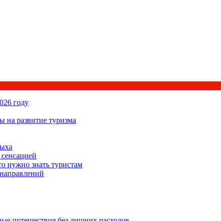
026 году
ы на развитие туризма
дыха
 сенсацией
то нужно знать туристам
 направлений
ьные путешествия без лишних расходов