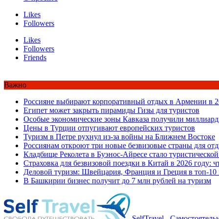
Likes
Followers
Likes
Followers
Friends
Важно
Россияне выбирают корпоративный отдых в Армении в 2
Египет может закрыть пирамиды Гизы для туристов
Особые экономические зоны Кавказа получили миллиард
Цены в Турции отпугивают европейских туристов
Туризм в Петре рухнул из-за войны на Ближнем Востоке
Россиянам откроют три новые безвизовые страны для от
Кладбище Реколета в Буэнос-Айресе стало туристической
Страховка для безвизовой поездки в Китай в 2026 году: ч
Деловой туризм: Швейцария, Франция и Греция в топ-10
В Башкирии бизнес получит до 7 млн рублей на туризм
SelfTravel - Самостоятел