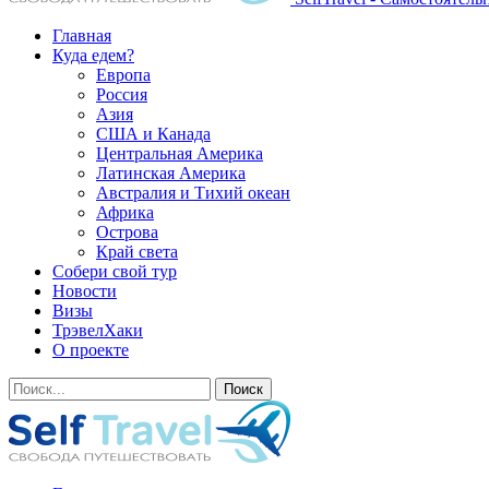
Главная
Куда едем?
Европа
Россия
Азия
США и Канада
Центральная Америка
Латинская Америка
Австралия и Тихий океан
Африка
Острова
Край света
Собери свой тур
Новости
Визы
ТрэвелХаки
О проекте