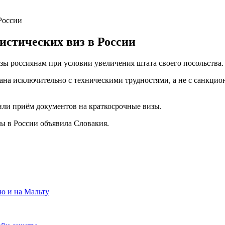
России
истических виз в России
изы россиянам при условии увеличения штата своего посольства.
ана исключительно с техническими трудностями, а не с санкцио
или приём документов на краткосрочные визы.
зы в России объявила Словакия.
ию и на Мальту