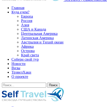
Главная
Куда едем?
Европа
Россия
Азия
США и Канада
Центральная Америка
Латинская Америка
Австралия и Тихий океан
Африка
Острова
Край света
Собери свой тур
Новости
Визы
ТрэвелХаки
О проекте