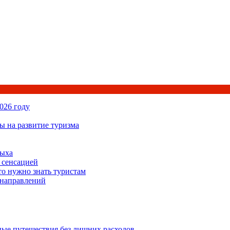
026 году
ы на развитие туризма
дыха
 сенсацией
то нужно знать туристам
 направлений
ьные путешествия без лишних расходов