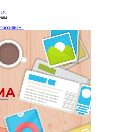
нам
янам
 россиянам"