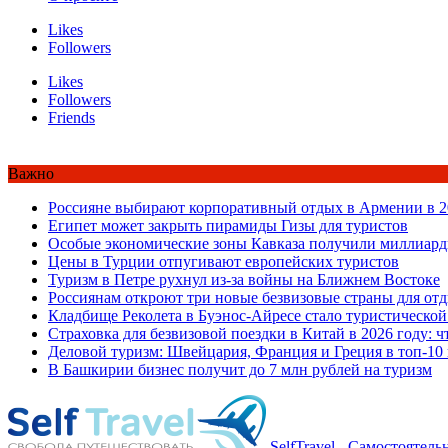
Likes
Followers
Likes
Followers
Friends
Важно
Россияне выбирают корпоративный отдых в Армении в 2
Египет может закрыть пирамиды Гизы для туристов
Особые экономические зоны Кавказа получили миллиард
Цены в Турции отпугивают европейских туристов
Туризм в Петре рухнул из-за войны на Ближнем Востоке
Россиянам откроют три новые безвизовые страны для от
Кладбище Реколета в Буэнос-Айресе стало туристической
Страховка для безвизовой поездки в Китай в 2026 году: ч
Деловой туризм: Швейцария, Франция и Греция в топ-10
В Башкирии бизнес получит до 7 млн рублей на туризм
SelfTravel - Самостоятел