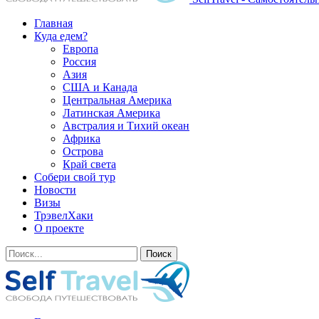
Главная
Куда едем?
Европа
Россия
Азия
США и Канада
Центральная Америка
Латинская Америка
Австралия и Тихий океан
Африка
Острова
Край света
Собери свой тур
Новости
Визы
ТрэвелХаки
О проекте