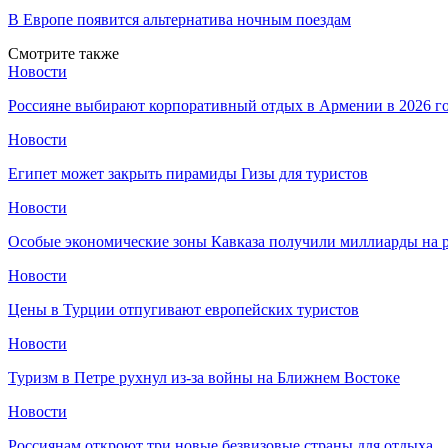
В Европе появится альтернатива ночным поездам
Смотрите также
Новости
Россияне выбирают корпоративный отдых в Армении в 2026 г
Новости
Египет может закрыть пирамиды Гизы для туристов
Новости
Особые экономические зоны Кавказа получили миллиарды на р
Новости
Цены в Турции отпугивают европейских туристов
Новости
Туризм в Петре рухнул из-за войны на Ближнем Востоке
Новости
Россиянам откроют три новые безвизовые страны для отдыха