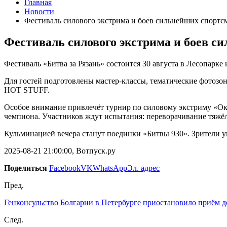
Главная
Новости
Фестиваль силового экстрима и боев сильнейших спортсм
Фестиваль силового экстрима и боев с
Фестиваль «Битва за Рязань» состоится 30 августа в Лесопарк
Для гостей подготовлены мастер-классы, тематические фотоз
HOT STUFF.
Особое внимание привлечёт турнир по силовому экстриму «Окс
чемпиона. Участников ждут испытания: переворачивание тяжёл
Кульминацией вечера станут поединки «Битвы 930». Зрители у
2025-08-21 21:00:00, Вотпуск.ру
Поделиться
Facebook
VK
WhatsApp
Эл. адрес
Пред.
Генконсульство Болгарии в Петербурге приостановило приём 
След.