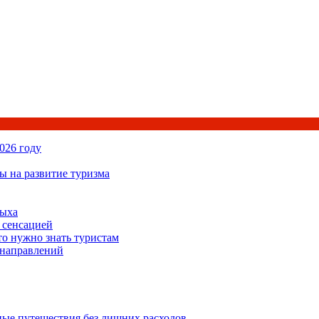
026 году
ы на развитие туризма
дыха
 сенсацией
то нужно знать туристам
 направлений
ьные путешествия без лишних расходов