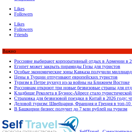
Likes
Followers
Likes
Followers
Friends
Важно
Россияне выбирают корпоративный отдых в Армении в 2
Египет может закрыть пирамиды Гизы для туристов
Особые экономические зоны Кавказа получили миллиард
Цены в Турции отпугивают европейских туристов
Туризм в Петре рухнул из-за войны на Ближнем Востоке
Россиянам откроют три новые безвизовые страны для от
Кладбище Реколета в Буэнос-Айресе стало туристической
Страховка для безвизовой поездки в Китай в 2026 году: ч
Деловой туризм: Швейцария, Франция и Греция в топ-10
В Башкирии бизнес получит до 7 млн рублей на туризм
SelfTravel - Самостоятел