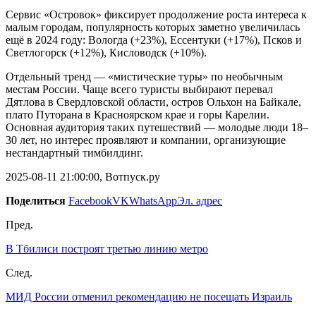
Сервис «Островок» фиксирует продолжение роста интереса к
малым городам, популярность которых заметно увеличилась
ещё в 2024 году: Вологда (+23%), Ессентуки (+17%), Псков и
Светлогорск (+12%), Кисловодск (+10%).
Отдельный тренд — «мистические туры» по необычным
местам России. Чаще всего туристы выбирают перевал
Дятлова в Свердловской области, остров Ольхон на Байкале,
плато Путорана в Красноярском крае и горы Карелии.
Основная аудитория таких путешествий — молодые люди 18–
30 лет, но интерес проявляют и компании, организующие
нестандартный тимбилдинг.
2025-08-11 21:00:00, Вотпуск.ру
Поделиться
Facebook
VK
WhatsApp
Эл. адрес
Пред.
В Тбилиси построят третью линию метро
След.
МИД России отменил рекомендацию не посещать Израиль