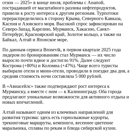
сезон — 2025» в конце июля, проблемы с Анапой,
пострадавшей от масштабного разлива нефтепродуктов,
привели к росту интереса к другим регионам. Турпотоки
перераспределились в сторону Крыма, Северного Кавказа,
Каспия и Азовского моря. Высокий спрос зафиксирован на
Северо-Запад, Карелию, Мурманск, Хакасию, Санкт-
Петербург, Красноярский край, Золотое кольцо, а также на
Байкал, Алтай и Японское море.
По данным сервиса Bronevik, в первом квартале 2025 года
лидером по бронированиям стал Мурманск — их число
выросло почти вдвое и достигло 91%. Далее следуют
Кострома (+80%) и Коломна (+47%). Чаще всего туристы
выбирали отели и мини-отели, проводили в поездке два дня, а
средняя стоимость ночи составляла 5 000 рублей.
В «Авиасейлс» также подтверждают рост интереса к
Мурманску, а вместе с ним — к Калининграду. Оба города
предлагают уникальные возможности для активного отдыха и
новых впечатлений.
Алтай называют одним из ключевых направлений для
развития туризма: здесь есть горнолыжные курорты,
трекинговые маршруты, кемпинги, весеннее цветение
маральника, сплавы по рекам и блюда сибирской кухни.