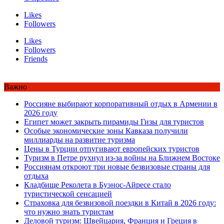
Likes
Followers
Likes
Followers
Friends
Важно
Россияне выбирают корпоративный отдых в Армении в
2026 году
Египет может закрыть пирамиды Гизы для туристов
Особые экономические зоны Кавказа получили
миллиарды на развитие туризма
Цены в Турции отпугивают европейских туристов
Туризм в Петре рухнул из-за войны на Ближнем Востоке
Россиянам откроют три новые безвизовые страны для
отдыха
Кладбище Реколета в Буэнос-Айресе стало
туристической сенсацией
Страховка для безвизовой поездки в Китай в 2026 году:
что нужно знать туристам
Деловой туризм: Швейцария, Франция и Греция в