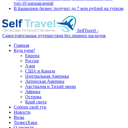
топ-10 направлений
В Башкирии бизнес получит до 7 млн рублей на туризм
SelfTravel -
Самостоятельные путешествия без лишних расходов
Главная
Куда едем?
Европа
Россия
Азия
США и Канада
Центральная Америка
Латинская Америка
Австралия и Тихий океан
Африка
Острова
Край света
Собери свой тур
Новости
Визы
ТрэвелХаки
О проекте