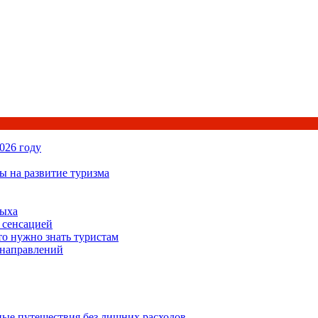
026 году
ы на развитие туризма
дыха
 сенсацией
то нужно знать туристам
 направлений
ьные путешествия без лишних расходов