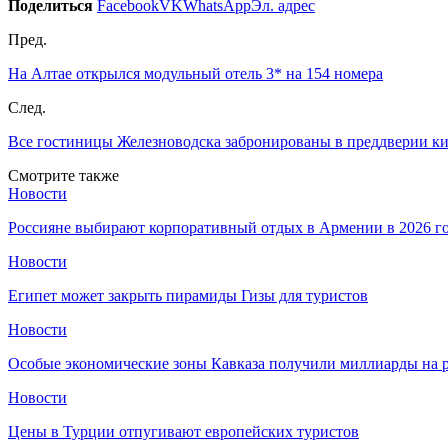
Поделиться
Facebook
VK
WhatsApp
Эл. адрес
Пред.
На Алтае открылся модульный отель 3* на 154 номера
След.
Все гостиницы Железноводска забронированы в преддверии ки
Смотрите также
Новости
Россияне выбирают корпоративный отдых в Армении в 2026 г
Новости
Египет может закрыть пирамиды Гизы для туристов
Новости
Особые экономические зоны Кавказа получили миллиарды на р
Новости
Цены в Турции отпугивают европейских туристов