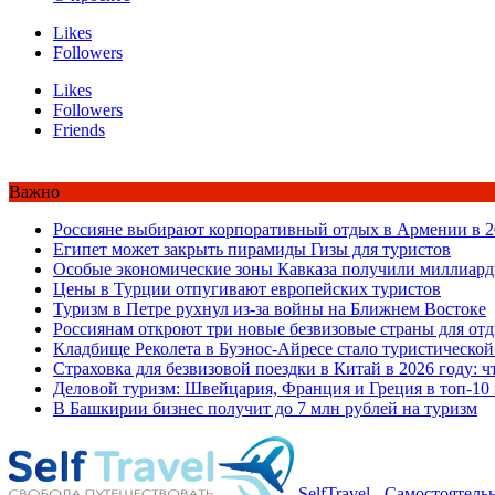
Likes
Followers
Likes
Followers
Friends
Важно
Россияне выбирают корпоративный отдых в Армении в 2
Египет может закрыть пирамиды Гизы для туристов
Особые экономические зоны Кавказа получили миллиард
Цены в Турции отпугивают европейских туристов
Туризм в Петре рухнул из-за войны на Ближнем Востоке
Россиянам откроют три новые безвизовые страны для от
Кладбище Реколета в Буэнос-Айресе стало туристической
Страховка для безвизовой поездки в Китай в 2026 году: ч
Деловой туризм: Швейцария, Франция и Греция в топ-10
В Башкирии бизнес получит до 7 млн рублей на туризм
SelfTravel - Самостоятел