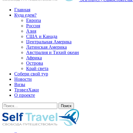
Главная
Куда едем?
Европа
Россия
Азия
США и Канада
Центральная Америка
Латинская Америка
Австралия и Тихий океан
Африка
Острова
Край света
Собери свой тур
Новости
Визы
ТрэвелХаки
О проекте