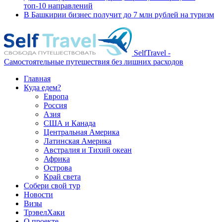
топ-10 направлений
В Башкирии бизнес получит до 7 млн рублей на туризм
SelfTravel -
Самостоятельные путешествия без лишних расходов
Главная
Куда едем?
Европа
Россия
Азия
США и Канада
Центральная Америка
Латинская Америка
Австралия и Тихий океан
Африка
Острова
Край света
Собери свой тур
Новости
Визы
ТрэвелХаки
О проекте