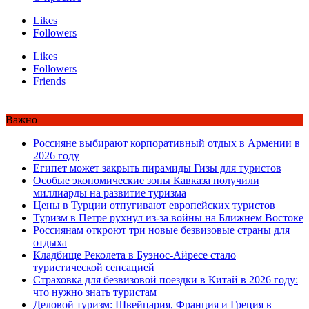
Likes
Followers
Likes
Followers
Friends
Важно
Россияне выбирают корпоративный отдых в Армении в
2026 году
Египет может закрыть пирамиды Гизы для туристов
Особые экономические зоны Кавказа получили
миллиарды на развитие туризма
Цены в Турции отпугивают европейских туристов
Туризм в Петре рухнул из-за войны на Ближнем Востоке
Россиянам откроют три новые безвизовые страны для
отдыха
Кладбище Реколета в Буэнос-Айресе стало
туристической сенсацией
Страховка для безвизовой поездки в Китай в 2026 году:
что нужно знать туристам
Деловой туризм: Швейцария, Франция и Греция в