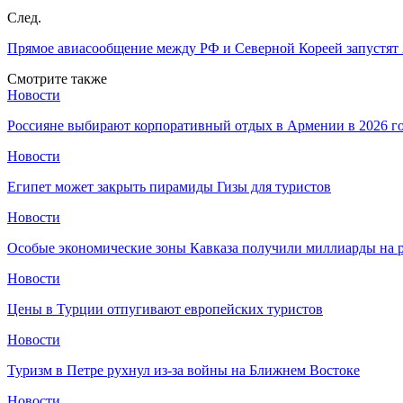
След.
Прямое авиасообщение между РФ и Северной Кореей запустят
Смотрите также
Новости
Россияне выбирают корпоративный отдых в Армении в 2026 г
Новости
Египет может закрыть пирамиды Гизы для туристов
Новости
Особые экономические зоны Кавказа получили миллиарды на р
Новости
Цены в Турции отпугивают европейских туристов
Новости
Туризм в Петре рухнул из-за войны на Ближнем Востоке
Новости