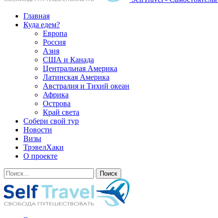
Главная
Куда едем?
Европа
Россия
Азия
США и Канада
Центральная Америка
Латинская Америка
Австралия и Тихий океан
Африка
Острова
Край света
Собери свой тур
Новости
Визы
ТрэвелХаки
О проекте