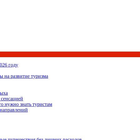
026 году
ы на развитие туризма
дыха
 сенсацией
то нужно знать туристам
 направлений
ьные путешествия без лишних расходов