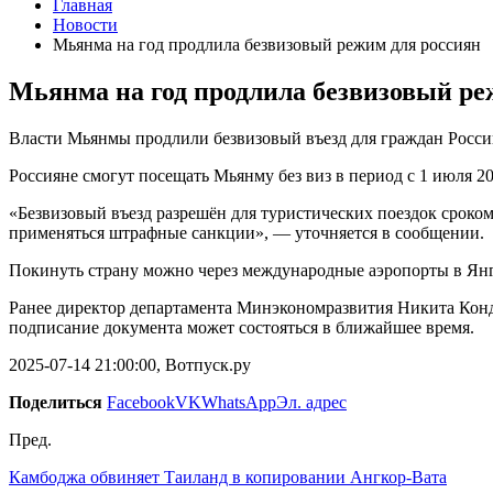
Главная
Новости
Мьянма на год продлила безвизовый режим для россиян
Мьянма на год продлила безвизовый ре
Власти Мьянмы продлили безвизовый въезд для граждан Росси
Россияне смогут посещать Мьянму без виз в период с 1 июля 20
«Безвизовый въезд разрешён для туристических поездок сроком
применяться штрафные санкции», — уточняется в сообщении.
Покинуть страну можно через международные аэропорты в Янг
Ранее директор департамента Минэкономразвития Никита Кондр
подписание документа может состояться в ближайшее время.
2025-07-14 21:00:00, Вотпуск.ру
Поделиться
Facebook
VK
WhatsApp
Эл. адрес
Пред.
Камбоджа обвиняет Таиланд в копировании Ангкор-Вата