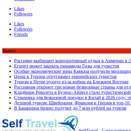
Likes
Followers
Likes
Followers
Friends
Важно
Россияне выбирают корпоративный отдых в Армении в 2
Египет может закрыть пирамиды Гизы для туристов
Особые экономические зоны Кавказа получили миллиард
Цены в Турции отпугивают европейских туристов
Туризм в Петре рухнул из-за войны на Ближнем Востоке
Россиянам откроют три новые безвизовые страны для от
Кладбище Реколета в Буэнос-Айресе стало туристической
Страховка для безвизовой поездки в Китай в 2026 году: ч
Деловой туризм: Швейцария, Франция и Греция в топ-10
В Башкирии бизнес получит до 7 млн рублей на туризм
SelfTravel - Самостоятел