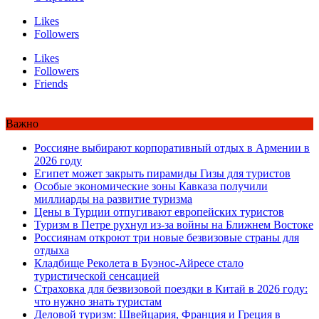
Likes
Followers
Likes
Followers
Friends
Важно
Россияне выбирают корпоративный отдых в Армении в
2026 году
Египет может закрыть пирамиды Гизы для туристов
Особые экономические зоны Кавказа получили
миллиарды на развитие туризма
Цены в Турции отпугивают европейских туристов
Туризм в Петре рухнул из-за войны на Ближнем Востоке
Россиянам откроют три новые безвизовые страны для
отдыха
Кладбище Реколета в Буэнос-Айресе стало
туристической сенсацией
Страховка для безвизовой поездки в Китай в 2026 году:
что нужно знать туристам
Деловой туризм: Швейцария, Франция и Греция в