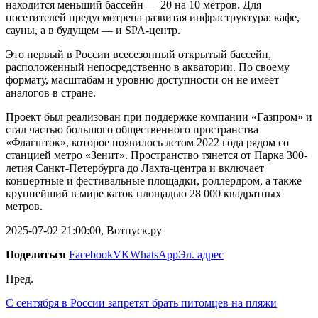
находится меньший бассейн — 20 на 10 метров. Для
посетителей предусмотрена развитая инфраструктура: кафе,
сауны, а в будущем — и SPA-центр.
Это первый в России всесезонный открытый бассейн,
расположенный непосредственно в акватории. По своему
формату, масштабам и уровню доступности он не имеет
аналогов в стране.
Проект был реализован при поддержке компании «Газпром» и
стал частью большого общественного пространства
«Флагшток», которое появилось летом 2022 года рядом со
станцией метро «Зенит». Пространство тянется от Парка 300-
летия Санкт-Петербурга до Лахта-центра и включает
концертные и фестивальные площадки, роллердром, а также
крупнейший в мире каток площадью 28 000 квадратных
метров.
2025-07-02 21:00:00, Вотпуск.ру
Поделиться
Facebook
VK
WhatsApp
Эл. адрес
Пред.
С сентября в России запретят брать питомцев на пляжи