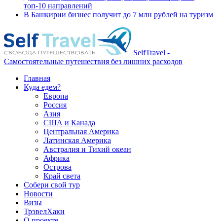
топ-10 направлений
В Башкирии бизнес получит до 7 млн рублей на туризм
SelfTravel -
Самостоятельные путешествия без лишних расходов
Главная
Куда едем?
Европа
Россия
Азия
США и Канада
Центральная Америка
Латинская Америка
Австралия и Тихий океан
Африка
Острова
Край света
Собери свой тур
Новости
Визы
ТрэвелХаки
О проекте