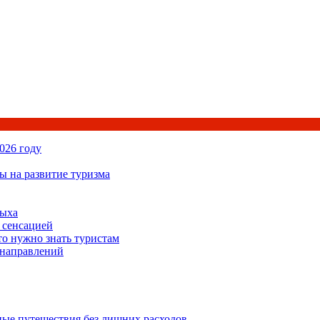
026 году
ы на развитие туризма
дыха
 сенсацией
то нужно знать туристам
 направлений
ьные путешествия без лишних расходов