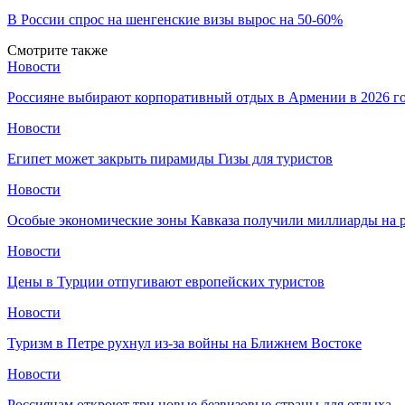
В России спрос на шенгенские визы вырос на 50-60%
Смотрите также
Новости
Россияне выбирают корпоративный отдых в Армении в 2026 г
Новости
Египет может закрыть пирамиды Гизы для туристов
Новости
Особые экономические зоны Кавказа получили миллиарды на р
Новости
Цены в Турции отпугивают европейских туристов
Новости
Туризм в Петре рухнул из-за войны на Ближнем Востоке
Новости
Россиянам откроют три новые безвизовые страны для отдыха