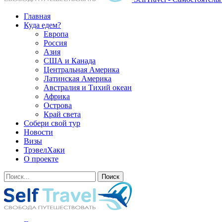
Главная
Куда едем?
Европа
Россия
Азия
США и Канада
Центральная Америка
Латинская Америка
Австралия и Тихий океан
Африка
Острова
Край света
Собери свой тур
Новости
Визы
ТрэвелХаки
О проекте