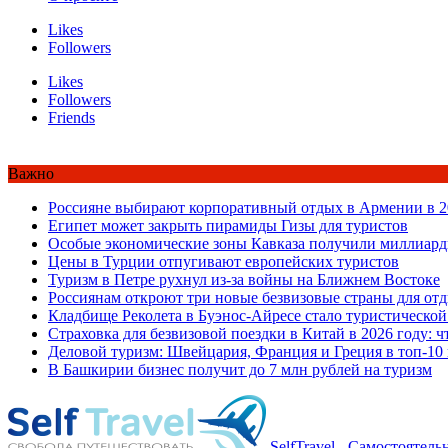
Likes
Followers
Likes
Followers
Friends
Важно
Россияне выбирают корпоративный отдых в Армении в 2
Египет может закрыть пирамиды Гизы для туристов
Особые экономические зоны Кавказа получили миллиард
Цены в Турции отпугивают европейских туристов
Туризм в Петре рухнул из-за войны на Ближнем Востоке
Россиянам откроют три новые безвизовые страны для от
Кладбище Реколета в Буэнос-Айресе стало туристической
Страховка для безвизовой поездки в Китай в 2026 году: ч
Деловой туризм: Швейцария, Франция и Греция в топ-10
В Башкирии бизнес получит до 7 млн рублей на туризм
SelfTravel - Самостоятел