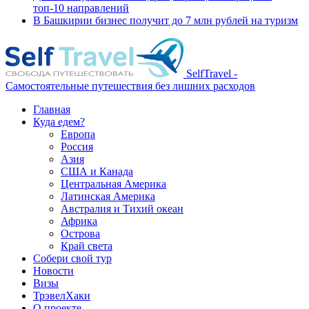
топ-10 направлений
В Башкирии бизнес получит до 7 млн рублей на туризм
SelfTravel -
Самостоятельные путешествия без лишних расходов
Главная
Куда едем?
Европа
Россия
Азия
США и Канада
Центральная Америка
Латинская Америка
Австралия и Тихий океан
Африка
Острова
Край света
Собери свой тур
Новости
Визы
ТрэвелХаки
О проекте