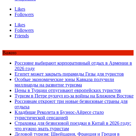
Likes
Followers
Likes
Followers
Friends
Важно
Россияне выбирают корпоративный отдых в Армении в
2026 году
Египет может закрыть пирамиды Гизы для туристов
Особые экономические зоны Кавказа получили
миллиарды на развитие туризма
Цены в Турции отпугивают европейских туристов
Туризм в Петре рухнул из-за войны на Ближнем Востоке
Россиянам откроют три новые безвизовые страны для
отдыха
Кладбище Реколета в Буэнос-Айресе стало
туристической сенсацией
Страховка для безвизовой поездки в Китай в 2026 году:
что нужно знать туристам
Деловой туризм: Швейцария, Франция и Греция в