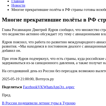
Главная
Новости
Многие прекратившие полёты в РФ страны готовы возоб
Многие прекратившие полёты в РФ стр
Глава Росавиации Дмитрий Ядров сообщил, что множество стр
что ведомство активно обсуждает эту тему с авиационными вл
Ядров пояснил, что работа по развитию международного авиа
развития. «Мы находимся в постоянном диалоге с авиационным
добавил он.
При этом Ядров подчеркнул, что есть страны, куда российские
задерживаться из-за санкционного давления, а также получат 
На сегодняшний день из России без пересадок возможно вылете
2025-05-19 21:00:00, Вотпуск.ру
Поделиться
Facebook
VK
WhatsApp
Эл. адрес
Пред.
В России подешевели летние туры в Турцию