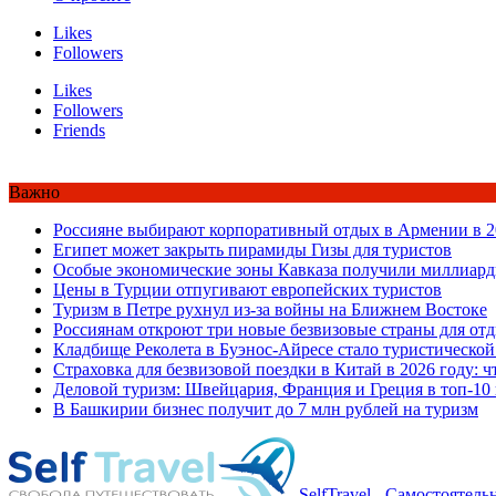
Likes
Followers
Likes
Followers
Friends
Важно
Россияне выбирают корпоративный отдых в Армении в 2
Египет может закрыть пирамиды Гизы для туристов
Особые экономические зоны Кавказа получили миллиард
Цены в Турции отпугивают европейских туристов
Туризм в Петре рухнул из-за войны на Ближнем Востоке
Россиянам откроют три новые безвизовые страны для от
Кладбище Реколета в Буэнос-Айресе стало туристической
Страховка для безвизовой поездки в Китай в 2026 году: ч
Деловой туризм: Швейцария, Франция и Греция в топ-10
В Башкирии бизнес получит до 7 млн рублей на туризм
SelfTravel - Самостоятел