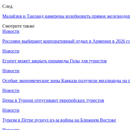
След.
Малайзия и Таиланд намерены возобновить прямое железнодо
Смотрите также
Новости
Россияне выбирают корпоративный отдых в Армении в 2026 г
Новости
Египет может закрыть пирамиды Гизы для туристов
Новости
Особые экономические зоны Кавказа получили миллиарды на р
Новости
Цены в Турции отпугивают европейских туристов
Новости
Туризм в Петре рухнул из-за войны на Ближнем Востоке
Новости