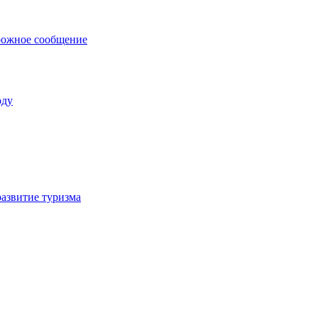
рожное сообщение
оду
азвитие туризма