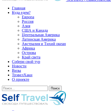
Главная
Куда едем?
Европа
Россия
Азия
США и Канада
Центральная Америка
Латинская Америка
Австралия и Тихий океан
Африка
Острова
Край света
Собери свой тур
Новости
Визы
ТрэвелХаки
О проекте