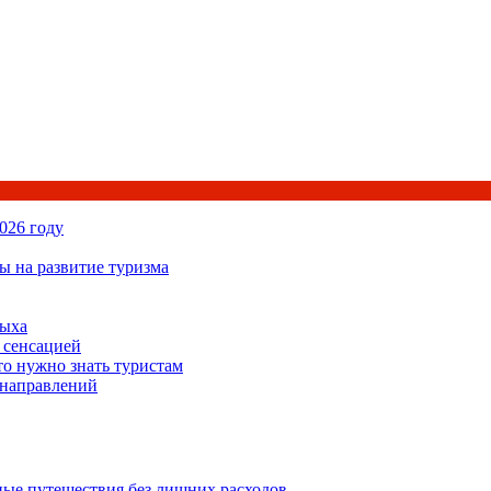
026 году
ы на развитие туризма
дыха
 сенсацией
то нужно знать туристам
 направлений
ьные путешествия без лишних расходов