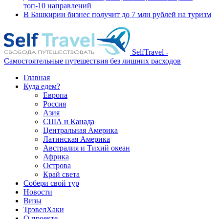
топ-10 направлений
В Башкирии бизнес получит до 7 млн рублей на туризм
SelfTravel -
Самостоятельные путешествия без лишних расходов
Главная
Куда едем?
Европа
Россия
Азия
США и Канада
Центральная Америка
Латинская Америка
Австралия и Тихий океан
Африка
Острова
Край света
Собери свой тур
Новости
Визы
ТрэвелХаки
О проекте