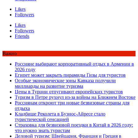
Likes
Followers
Likes
Followers
Friends
Важно
Россияне выбирают корпоративный отдых в Армении в
2026 году
Египет может закрыть пирамиды Гизы для туристов
Особые экономические зоны Кавказа получили
миллиарды на развитие туризма
Цены в Турции отпугивают европейских туристов
Туризм в Петре рухнул из-за войны на Ближнем Востоке
Россиянам откроют три новые безвизовые страны для
отдыха
Кладбище Реколета в Буэнос-Айресе стало
туристической сенсацией
Страховка для безвизовой поездки в Китай в 2026 году:
что нужно знать туристам
Деловой туризм: Швейцария, Франция и Греция в