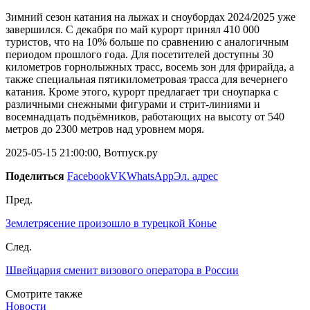
Зимний сезон катания на лыжах и сноубордах 2024/2025 уже
завершился. С декабря по май курорт принял 410 000
туристов, что на 10% больше по сравнению с аналогичным
периодом прошлого года. Для посетителей доступны 30
километров горнолыжных трасс, восемь зон для фрирайда, а
также специальная пятикилометровая трасса для вечернего
катания. Кроме этого, курорт предлагает три сноупарка с
различными снежными фигурами и стрит-линиями и
восемнадцать подъёмников, работающих на высоту от 540
метров до 2300 метров над уровнем моря.
2025-05-15 21:00:00, Вотпуск.ру
Поделиться
Facebook
VK
WhatsApp
Эл. адрес
Пред.
Землетрясение произошло в турецкой Конье
След.
Швейцария сменит визового оператора в России
Смотрите также
Новости