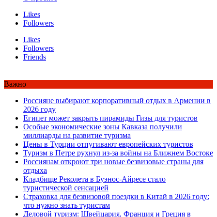
Likes
Followers
Likes
Followers
Friends
Важно
Россияне выбирают корпоративный отдых в Армении в
2026 году
Египет может закрыть пирамиды Гизы для туристов
Особые экономические зоны Кавказа получили
миллиарды на развитие туризма
Цены в Турции отпугивают европейских туристов
Туризм в Петре рухнул из-за войны на Ближнем Востоке
Россиянам откроют три новые безвизовые страны для
отдыха
Кладбище Реколета в Буэнос-Айресе стало
туристической сенсацией
Страховка для безвизовой поездки в Китай в 2026 году:
что нужно знать туристам
Деловой туризм: Швейцария, Франция и Греция в