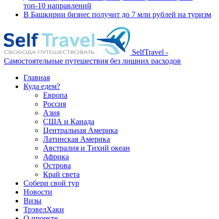
топ-10 направлений
В Башкирии бизнес получит до 7 млн рублей на туризм
SelfTravel -
Самостоятельные путешествия без лишних расходов
Главная
Куда едем?
Европа
Россия
Азия
США и Канада
Центральная Америка
Латинская Америка
Австралия и Тихий океан
Африка
Острова
Край света
Собери свой тур
Новости
Визы
ТрэвелХаки
О проекте