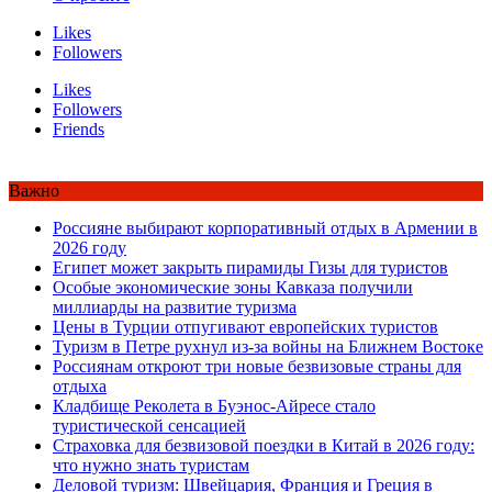
Likes
Followers
Likes
Followers
Friends
Важно
Россияне выбирают корпоративный отдых в Армении в
2026 году
Египет может закрыть пирамиды Гизы для туристов
Особые экономические зоны Кавказа получили
миллиарды на развитие туризма
Цены в Турции отпугивают европейских туристов
Туризм в Петре рухнул из-за войны на Ближнем Востоке
Россиянам откроют три новые безвизовые страны для
отдыха
Кладбище Реколета в Буэнос-Айресе стало
туристической сенсацией
Страховка для безвизовой поездки в Китай в 2026 году:
что нужно знать туристам
Деловой туризм: Швейцария, Франция и Греция в