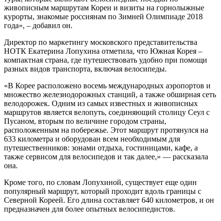
живописным маршрутам Кореи и визиты на горнолыжные
курорты, знакомые россиянам по Зимней Олимпиаде 2018
года», – добавил он.
Директор по маркетингу московского представительства
НОТК Екатерина Лопухина отметила, что Южная Корея –
компактная страна, где путешествовать удобно при помощи
разных видов транспорта, включая велосипеды.
«В Корее расположено восемь международных аэропортов и
множество железнодорожных станций, а также обширная сеть
велодорожек. Одним из самых известных и живописных
маршрутов является велопуть, соединяющий столицу Сеул с
Пусаном, вторым по величине городом страны,
расположенным на побережье. Этот маршрут протянулся на
633 километра и оборудован всем необходимым для
путешественников: зонами отдыха, гостиницами, кафе, а
также сервисом для велосипедов и так далее,» — рассказала
она.
Кроме того, по словам Лопухиной, существует еще один
популярный маршрут, который проходит вдоль границы с
Северной Кореей. Его длина составляет 640 километров, и он
предназначен для более опытных велосипедистов.