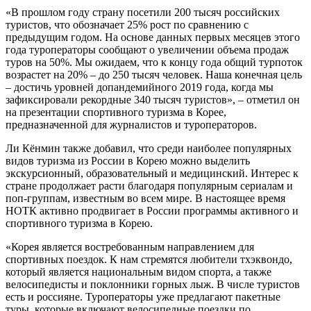
«В прошлом году страну посетили 200 тысяч российских
туристов, что обозначает 25% рост по сравнению с
предыдущим годом. На основе данных первых месяцев этого
года туроператоры сообщают о увеличении объема продаж
туров на 50%. Мы ожидаем, что к концу года общий турпоток
возрастет на 20% – до 250 тысяч человек. Наша конечная цель
– достичь уровней допандемийного 2019 года, когда мы
зафиксировали рекордные 340 тысяч туристов», – отметил он
на презентации спортивного туризма в Корее,
предназначенной для журналистов и туроператоров.
Ли Кёнмин также добавил, что среди наиболее популярных
видов туризма из России в Корею можно выделить
экскурсионный, образовательный и медицинский. Интерес к
стране продолжает расти благодаря популярным сериалам и
поп-группам, известным во всем мире. В настоящее время
НОТК активно продвигает в России программы активного и
спортивного туризма в Корею.
«Корея является востребованным направлением для
спортивных поездок. К нам стремятся любители тхэквондо,
который является национальным видом спорта, а также
велосипедисты и поклонники горных лыж. В числе туристов
есть и россияне. Туроператоры уже предлагают пакетные
туры, которые включают велосипедные поездки по