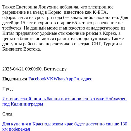
Также Екатерина Лопухина добавила, что электронное
разрешение на въезд в Корею, известное как K-ETA,
оформляется на срок три года без каких-либо сложностей. Для
детей до 15 лет и туристов старше 65 лет это разрешение не
требуется. На данный момент множество авиадерегаторов из
Китая предлагают удобные стыковочные рейсы в Корею, а
цены на билеты остаются сравнительно доступными. Также
доступны рейсы авиаперевозчиков из стран СНГ, Турции и
Ближнего Востока.
2025-04-21 00:00:00, Вотпуск.ру
Поделиться
Facebook
VK
WhatsApp
Эл. адрес
Пред.
Исторический шпиль башни восстановлен в замке Нойхаузен
под Калининградом
След.
Для купания в Краснодарском крае будет доступно свыше 130
км побережья