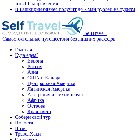
топ-10 направлений
В Башкирии бизнес получит до 7 млн рублей на туризм
SelfTravel -
Самостоятельные путешествия без лишних расходов
Главная
Куда едем?
Европа
Россия
Азия
США и Канада
Центральная Америка
Латинская Америка
Австралия и Тихий океан
Африка
Острова
Край света
Собери свой тур
Новости
Визы
ТрэвелХаки
О проекте