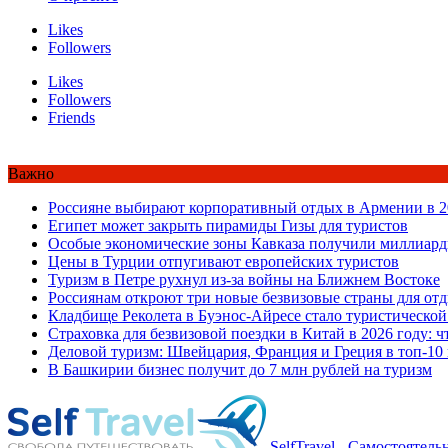
Likes
Followers
Likes
Followers
Friends
Важно
Россияне выбирают корпоративный отдых в Армении в 2
Египет может закрыть пирамиды Гизы для туристов
Особые экономические зоны Кавказа получили миллиард
Цены в Турции отпугивают европейских туристов
Туризм в Петре рухнул из-за войны на Ближнем Востоке
Россиянам откроют три новые безвизовые страны для от
Кладбище Реколета в Буэнос-Айресе стало туристической
Страховка для безвизовой поездки в Китай в 2026 году: ч
Деловой туризм: Швейцария, Франция и Греция в топ-10
В Башкирии бизнес получит до 7 млн рублей на туризм
SelfTravel - Самостоятел