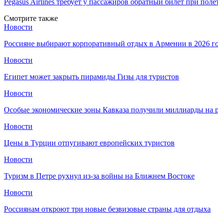
Pegasus Airlines требует у пассажиров обратный билет при пол
Смотрите также
Новости
Россияне выбирают корпоративный отдых в Армении в 2026 г
Новости
Египет может закрыть пирамиды Гизы для туристов
Новости
Особые экономические зоны Кавказа получили миллиарды на р
Новости
Цены в Турции отпугивают европейских туристов
Новости
Туризм в Петре рухнул из-за войны на Ближнем Востоке
Новости
Россиянам откроют три новые безвизовые страны для отдыха