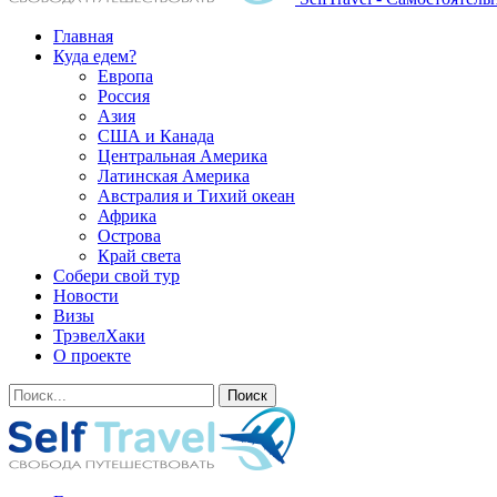
Главная
Куда едем?
Европа
Россия
Азия
США и Канада
Центральная Америка
Латинская Америка
Австралия и Тихий океан
Африка
Острова
Край света
Собери свой тур
Новости
Визы
ТрэвелХаки
О проекте