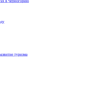
ётах в Черногорию
оду
азвитие туризма