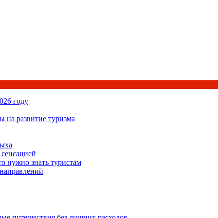
026 году
ы на развитие туризма
дыха
 сенсацией
то нужно знать туристам
 направлений
ьные путешествия без лишних расходов