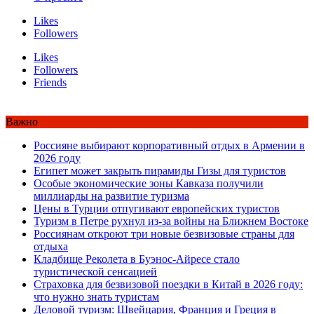
Likes
Followers
Likes
Followers
Friends
Важно
Россияне выбирают корпоративный отдых в Армении в
2026 году
Египет может закрыть пирамиды Гизы для туристов
Особые экономические зоны Кавказа получили
миллиарды на развитие туризма
Цены в Турции отпугивают европейских туристов
Туризм в Петре рухнул из-за войны на Ближнем Востоке
Россиянам откроют три новые безвизовые страны для
отдыха
Кладбище Реколета в Буэнос-Айресе стало
туристической сенсацией
Страховка для безвизовой поездки в Китай в 2026 году:
что нужно знать туристам
Деловой туризм: Швейцария, Франция и Греция в