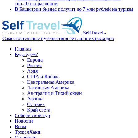
топ-10 направлений
В Башкирии бизнес получит до 7 млн рублей на туризм
SelfTravel -
Самостоятельные путешествия без лишних расходов
Главная
Куда едем?
Европа
Россия
Азия
США и Канада
Центральная Америка
Латинская Америка
Австралия и Тихий океан
Африка
Острова
Край света
Собери свой тур
Новости
Визы
ТрэвелХаки
О проекте