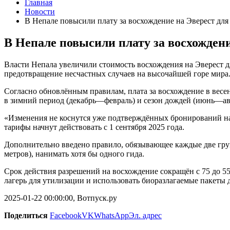
Главная
Новости
В Непале повысили плату за восхождение на Эверест для
В Непале повысили плату за восхождени
Власти Непала увеличили стоимость восхождения на Эверест д
предотвращение несчастных случаев на высочайшей горе мира
Согласно обновлённым правилам, плата за восхождение в весенн
в зимний период (декабрь—февраль) и сезон дождей (июнь—авгу
«Изменения не коснутся уже подтверждённых бронирований на
тарифы начнут действовать с 1 сентября 2025 года.
Дополнительно введено правило, обязывающее каждые две гру
метров), нанимать хотя бы одного гида.
Срок действия разрешений на восхождение сокращён с 75 до 55
лагерь для утилизации и использовать биоразлагаемые пакеты 
2025-01-22 00:00:00, Вотпуск.ру
Поделиться
Facebook
VK
WhatsApp
Эл. адрес