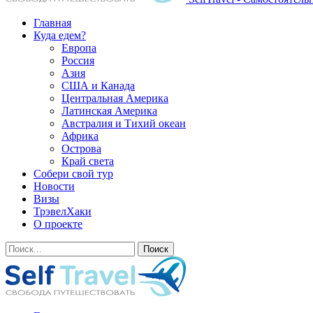
Главная
Куда едем?
Европа
Россия
Азия
США и Канада
Центральная Америка
Латинская Америка
Австралия и Тихий океан
Африка
Острова
Край света
Собери свой тур
Новости
Визы
ТрэвелХаки
О проекте