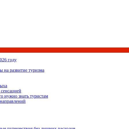
026 году
ы на развитие туризма
дыха
 сенсацией
то нужно знать туристам
 направлений
ьные путешествия без лишних расходов