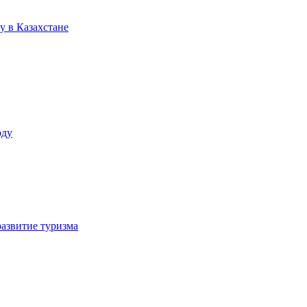
у в Казахстане
оду
азвитие туризма