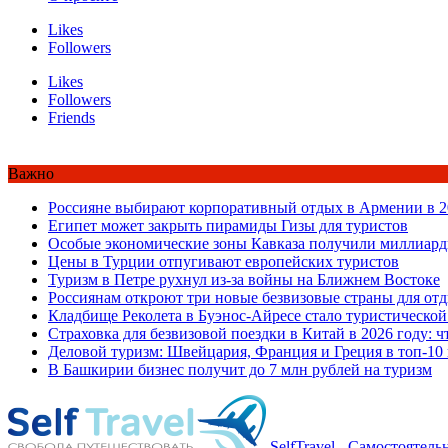
Likes
Followers
Likes
Followers
Friends
Важно
Россияне выбирают корпоративный отдых в Армении в 2
Египет может закрыть пирамиды Гизы для туристов
Особые экономические зоны Кавказа получили миллиард
Цены в Турции отпугивают европейских туристов
Туризм в Петре рухнул из-за войны на Ближнем Востоке
Россиянам откроют три новые безвизовые страны для от
Кладбище Реколета в Буэнос-Айресе стало туристической
Страховка для безвизовой поездки в Китай в 2026 году: ч
Деловой туризм: Швейцария, Франция и Греция в топ-10
В Башкирии бизнес получит до 7 млн рублей на туризм
SelfTravel - Самостоятел