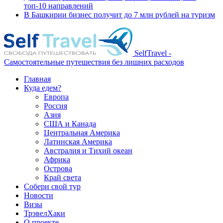
топ-10 направлений
В Башкирии бизнес получит до 7 млн рублей на туризм
SelfTravel -
Самостоятельные путешествия без лишних расходов
Главная
Куда едем?
Европа
Россия
Азия
США и Канада
Центральная Америка
Латинская Америка
Австралия и Тихий океан
Африка
Острова
Край света
Собери свой тур
Новости
Визы
ТрэвелХаки
О проекте