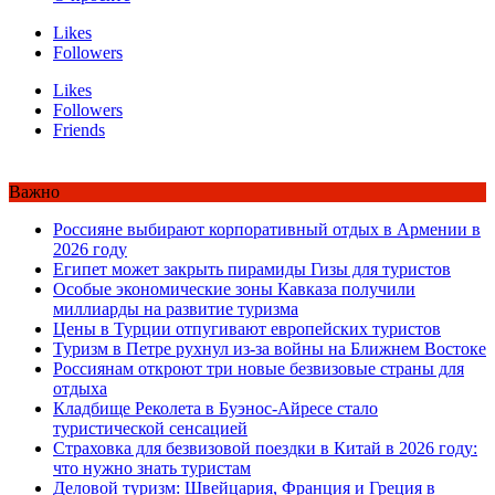
Likes
Followers
Likes
Followers
Friends
Важно
Россияне выбирают корпоративный отдых в Армении в
2026 году
Египет может закрыть пирамиды Гизы для туристов
Особые экономические зоны Кавказа получили
миллиарды на развитие туризма
Цены в Турции отпугивают европейских туристов
Туризм в Петре рухнул из-за войны на Ближнем Востоке
Россиянам откроют три новые безвизовые страны для
отдыха
Кладбище Реколета в Буэнос-Айресе стало
туристической сенсацией
Страховка для безвизовой поездки в Китай в 2026 году:
что нужно знать туристам
Деловой туризм: Швейцария, Франция и Греция в