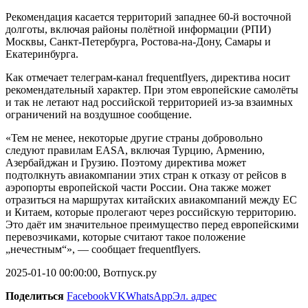
Рекомендация касается территорий западнее 60-й восточной
долготы, включая районы полётной информации (РПИ)
Москвы, Санкт-Петербурга, Ростова-на-Дону, Самары и
Екатеринбурга.
Как отмечает телеграм-канал frequentflyers, директива носит
рекомендательный характер. При этом европейские самолёты
и так не летают над российской территорией из-за взаимных
ограничений на воздушное сообщение.
«Тем не менее, некоторые другие страны добровольно
следуют правилам EASA, включая Турцию, Армению,
Азербайджан и Грузию. Поэтому директива может
подтолкнуть авиакомпании этих стран к отказу от рейсов в
аэропорты европейской части России. Она также может
отразиться на маршрутах китайских авиакомпаний между ЕС
и Китаем, которые пролегают через российскую территорию.
Это даёт им значительное преимущество перед европейскими
перевозчиками, которые считают такое положение
„нечестным“», — сообщает frequentflyers.
2025-01-10 00:00:00, Вотпуск.ру
Поделиться
Facebook
VK
WhatsApp
Эл. адрес