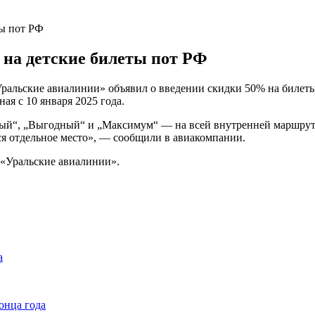
ты пот РФ
 на детские билеты пот РФ
ральские авиалинии» объявил о введении скидки 50% на билеты 
ая с 10 января 2025 года.
вый“, „Выгодный“ и „Максимум“ — на всей внутренней маршрутн
яется отдельное место», — сообщили в авиакомпании.
 «Уральские авиалинии».
а
онца года