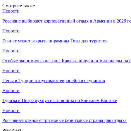
Смотрите также
Новости
Россияне выбирают корпоративный отдых в Армении в 2026 г
Новости
Египет может закрыть пирамиды Гизы для туристов
Новости
Особые экономические зоны Кавказа получили миллиарды на р
Новости
Цены в Турции отпугивают европейских туристов
Новости
Туризм в Петре рухнул из-за войны на Ближнем Востоке
Новости
Россиянам откроют три новые безвизовые страны для отдыха
Prev
Next