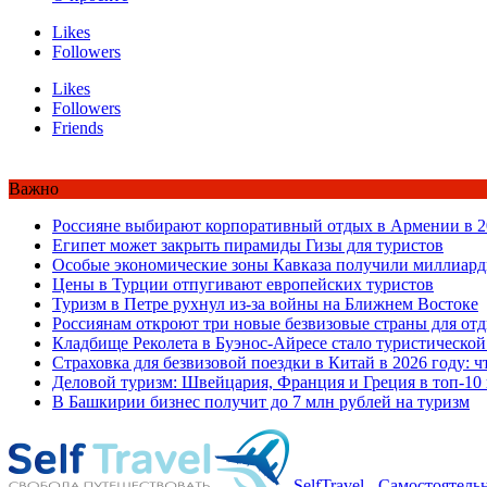
Likes
Followers
Likes
Followers
Friends
Важно
Россияне выбирают корпоративный отдых в Армении в 2
Египет может закрыть пирамиды Гизы для туристов
Особые экономические зоны Кавказа получили миллиард
Цены в Турции отпугивают европейских туристов
Туризм в Петре рухнул из-за войны на Ближнем Востоке
Россиянам откроют три новые безвизовые страны для от
Кладбище Реколета в Буэнос-Айресе стало туристической
Страховка для безвизовой поездки в Китай в 2026 году: ч
Деловой туризм: Швейцария, Франция и Греция в топ-10
В Башкирии бизнес получит до 7 млн рублей на туризм
SelfTravel - Самостоятел