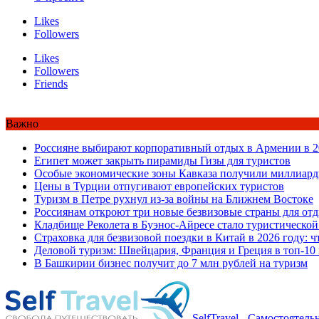
Likes
Followers
Likes
Followers
Friends
Важно
Россияне выбирают корпоративный отдых в Армении в 2
Египет может закрыть пирамиды Гизы для туристов
Особые экономические зоны Кавказа получили миллиард
Цены в Турции отпугивают европейских туристов
Туризм в Петре рухнул из-за войны на Ближнем Востоке
Россиянам откроют три новые безвизовые страны для от
Кладбище Реколета в Буэнос-Айресе стало туристической
Страховка для безвизовой поездки в Китай в 2026 году: ч
Деловой туризм: Швейцария, Франция и Греция в топ-10
В Башкирии бизнес получит до 7 млн рублей на туризм
SelfTravel - Самостоятел