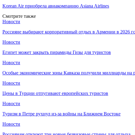
Korean Air приобрела авиакомпанию Asiana Airlines
Смотрите также
Новости
Россияне выбирают корпоративный отдых в Армении в 2026 г
Новости
Египет может закрыть пирамиды Гизы для туристов
Новости
Особые экономические зоны Кавказа получили миллиарды на р
Новости
Цены в Турции отпугивают европейских туристов
Новости
Туризм в Петре рухнул из-за войны на Ближнем Востоке
Новости
Россиянам откроют три новые безвизовые страны для отдыха