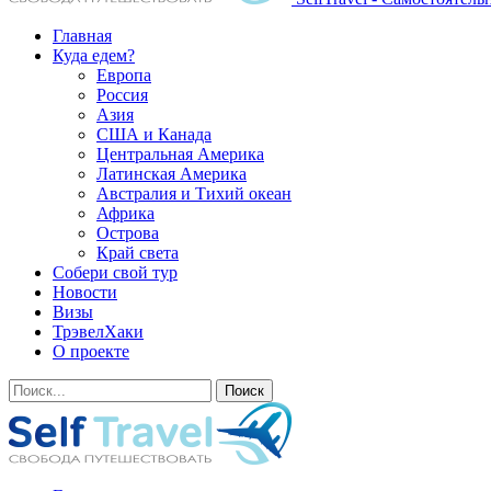
Главная
Куда едем?
Европа
Россия
Азия
США и Канада
Центральная Америка
Латинская Америка
Австралия и Тихий океан
Африка
Острова
Край света
Собери свой тур
Новости
Визы
ТрэвелХаки
О проекте