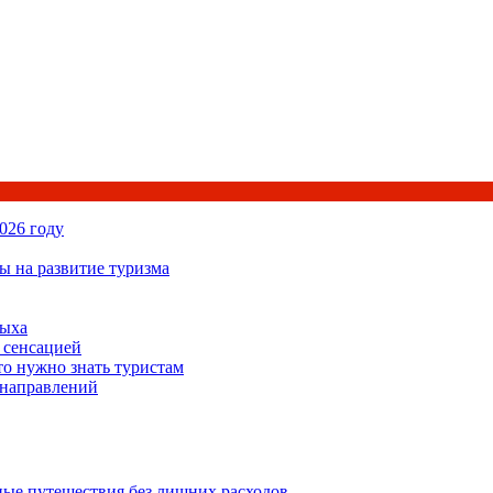
026 году
ы на развитие туризма
дыха
 сенсацией
то нужно знать туристам
 направлений
ьные путешествия без лишних расходов