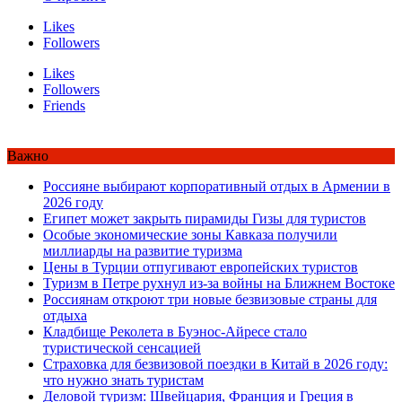
Likes
Followers
Likes
Followers
Friends
Важно
Россияне выбирают корпоративный отдых в Армении в
2026 году
Египет может закрыть пирамиды Гизы для туристов
Особые экономические зоны Кавказа получили
миллиарды на развитие туризма
Цены в Турции отпугивают европейских туристов
Туризм в Петре рухнул из-за войны на Ближнем Востоке
Россиянам откроют три новые безвизовые страны для
отдыха
Кладбище Реколета в Буэнос-Айресе стало
туристической сенсацией
Страховка для безвизовой поездки в Китай в 2026 году:
что нужно знать туристам
Деловой туризм: Швейцария, Франция и Греция в