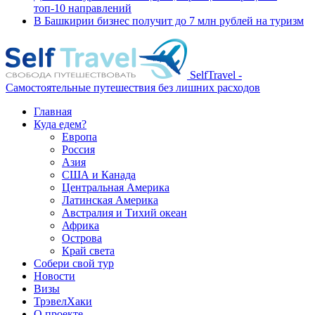
топ-10 направлений
В Башкирии бизнес получит до 7 млн рублей на туризм
SelfTravel -
Самостоятельные путешествия без лишних расходов
Главная
Куда едем?
Европа
Россия
Азия
США и Канада
Центральная Америка
Латинская Америка
Австралия и Тихий океан
Африка
Острова
Край света
Собери свой тур
Новости
Визы
ТрэвелХаки
О проекте