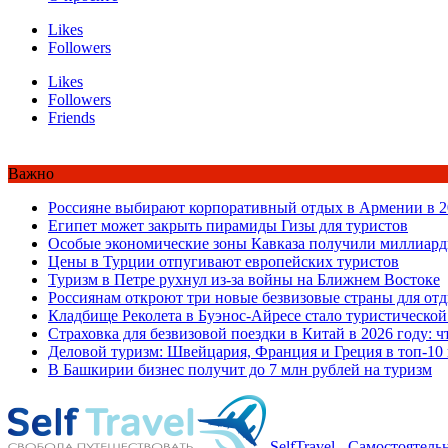
Likes
Followers
Likes
Followers
Friends
Важно
Россияне выбирают корпоративный отдых в Армении в 2
Египет может закрыть пирамиды Гизы для туристов
Особые экономические зоны Кавказа получили миллиард
Цены в Турции отпугивают европейских туристов
Туризм в Петре рухнул из-за войны на Ближнем Востоке
Россиянам откроют три новые безвизовые страны для от
Кладбище Реколета в Буэнос-Айресе стало туристической
Страховка для безвизовой поездки в Китай в 2026 году: ч
Деловой туризм: Швейцария, Франция и Греция в топ-10
В Башкирии бизнес получит до 7 млн рублей на туризм
SelfTravel - Самостоятел