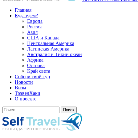
Главная
Куда едем?
Европа
Россия
Азия
США и Канада
Центральная Америка
Латинская Америка
Австралия и Тихий океан
Африка
Острова
Край света
Собери свой тур
Новости
Визы
ТрэвелХаки
О проекте