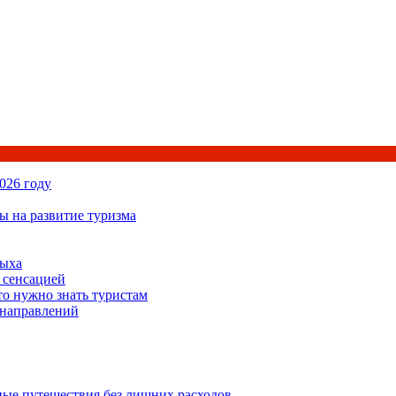
026 году
ы на развитие туризма
дыха
 сенсацией
то нужно знать туристам
 направлений
ьные путешествия без лишних расходов