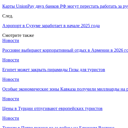
Карты UnionPay двух банков РФ могут перестать работать за р
След.
Аэропорт в Сухуме заработает в начале 2025 года
Смотрите также
Новости
Россияне выбирают корпоративный отдых в Армении в 2026 г
Новости
Египет может закрыть пирамиды Гизы для туристов
Новости
Особые экономические зоны Кавказа получили миллиарды на р
Новости
Цены в Турции отпугивают европейских туристов
Новости
Туризм в Петре рухнул из-за войны на Ближнем Востоке