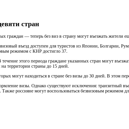
девяти стран
х граждан — теперь без виз в страну могут въезжать жители ещ
звизовый въезд доступен для туристов из Японии, Болгарии, Р
зовым режимом с КНР достигло 37.
В течение этого периода граждане указанных стран могут въезж
 на территории страны до 15 дней.
рых могут находиться в стране без визы до 30 дней. В этом пере
ормление визы. Однако существуют исключения: транзитный въез
. Также россияне могут воспользоваться безвизовым режимом дл