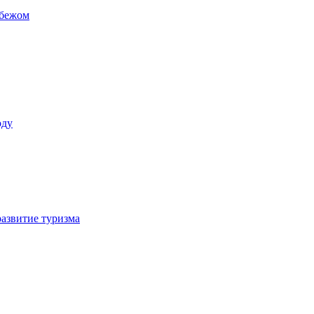
убежом
оду
азвитие туризма