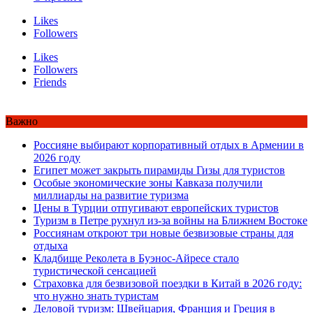
Likes
Followers
Likes
Followers
Friends
Важно
Россияне выбирают корпоративный отдых в Армении в
2026 году
Египет может закрыть пирамиды Гизы для туристов
Особые экономические зоны Кавказа получили
миллиарды на развитие туризма
Цены в Турции отпугивают европейских туристов
Туризм в Петре рухнул из-за войны на Ближнем Востоке
Россиянам откроют три новые безвизовые страны для
отдыха
Кладбище Реколета в Буэнос-Айресе стало
туристической сенсацией
Страховка для безвизовой поездки в Китай в 2026 году:
что нужно знать туристам
Деловой туризм: Швейцария, Франция и Греция в