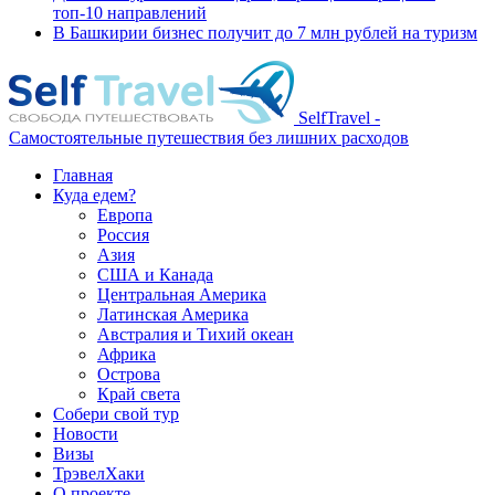
топ-10 направлений
В Башкирии бизнес получит до 7 млн рублей на туризм
SelfTravel -
Самостоятельные путешествия без лишних расходов
Главная
Куда едем?
Европа
Россия
Азия
США и Канада
Центральная Америка
Латинская Америка
Австралия и Тихий океан
Африка
Острова
Край света
Собери свой тур
Новости
Визы
ТрэвелХаки
О проекте