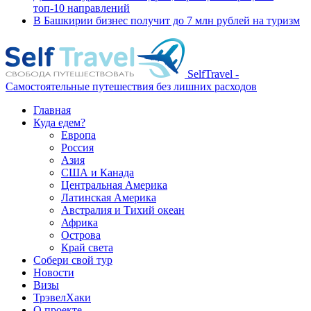
топ-10 направлений
В Башкирии бизнес получит до 7 млн рублей на туризм
SelfTravel -
Самостоятельные путешествия без лишних расходов
Главная
Куда едем?
Европа
Россия
Азия
США и Канада
Центральная Америка
Латинская Америка
Австралия и Тихий океан
Африка
Острова
Край света
Собери свой тур
Новости
Визы
ТрэвелХаки
О проекте