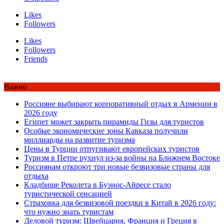
Likes
Followers
Likes
Followers
Friends
Важно
Россияне выбирают корпоративный отдых в Армении в
2026 году
Египет может закрыть пирамиды Гизы для туристов
Особые экономические зоны Кавказа получили
миллиарды на развитие туризма
Цены в Турции отпугивают европейских туристов
Туризм в Петре рухнул из-за войны на Ближнем Востоке
Россиянам откроют три новые безвизовые страны для
отдыха
Кладбище Реколета в Буэнос-Айресе стало
туристической сенсацией
Страховка для безвизовой поездки в Китай в 2026 году:
что нужно знать туристам
Деловой туризм: Швейцария, Франция и Греция в