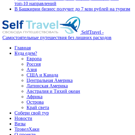
топ-10 направлений
В Башкирии бизнес получит до 7 млн рублей на туризм
SelfTravel -
Самостоятельные путешествия без лишних расходов
Главная
Куда едем?
Европа
Россия
Азия
США и Канада
Центральная Америка
Латинская Америка
Австралия и Тихий океан
Африка
Острова
Край света
Собери свой тур
Новости
Визы
ТрэвелХаки
О проекте