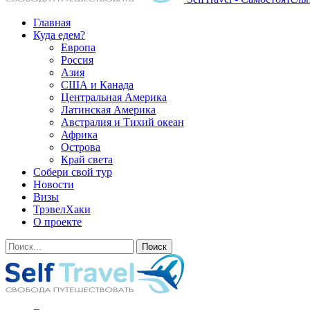
Главная
Куда едем?
Европа
Россия
Азия
США и Канада
Центральная Америка
Латинская Америка
Австралия и Тихий океан
Африка
Острова
Край света
Собери свой тур
Новости
Визы
ТрэвелХаки
О проекте