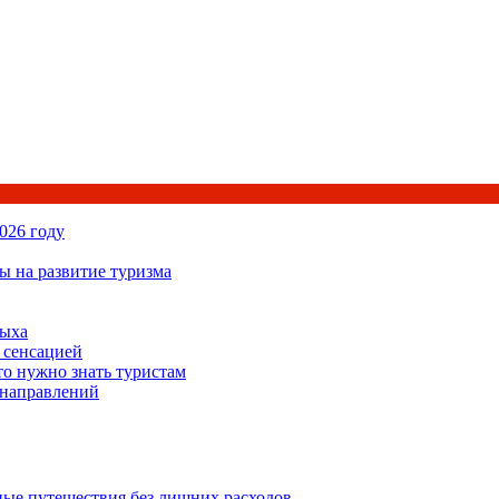
026 году
ы на развитие туризма
дыха
 сенсацией
то нужно знать туристам
 направлений
ьные путешествия без лишних расходов