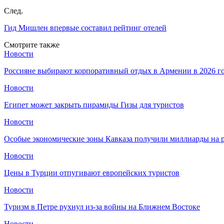
След.
Гид Мишлен впервые составил рейтинг отелей
Смотрите также
Новости
Россияне выбирают корпоративный отдых в Армении в 2026 г
Новости
Египет может закрыть пирамиды Гизы для туристов
Новости
Особые экономические зоны Кавказа получили миллиарды на р
Новости
Цены в Турции отпугивают европейских туристов
Новости
Туризм в Петре рухнул из-за войны на Ближнем Востоке
Новости