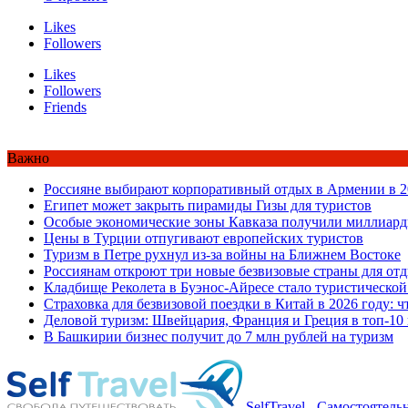
Likes
Followers
Likes
Followers
Friends
Важно
Россияне выбирают корпоративный отдых в Армении в 2
Египет может закрыть пирамиды Гизы для туристов
Особые экономические зоны Кавказа получили миллиард
Цены в Турции отпугивают европейских туристов
Туризм в Петре рухнул из-за войны на Ближнем Востоке
Россиянам откроют три новые безвизовые страны для от
Кладбище Реколета в Буэнос-Айресе стало туристической
Страховка для безвизовой поездки в Китай в 2026 году: ч
Деловой туризм: Швейцария, Франция и Греция в топ-10
В Башкирии бизнес получит до 7 млн рублей на туризм
SelfTravel - Самостоятел