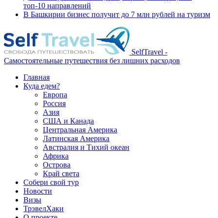
топ-10 направлений
В Башкирии бизнес получит до 7 млн рублей на туризм
SelfTravel -
Самостоятельные путешествия без лишних расходов
Главная
Куда едем?
Европа
Россия
Азия
США и Канада
Центральная Америка
Латинская Америка
Австралия и Тихий океан
Африка
Острова
Край света
Собери свой тур
Новости
Визы
ТрэвелХаки
О проекте