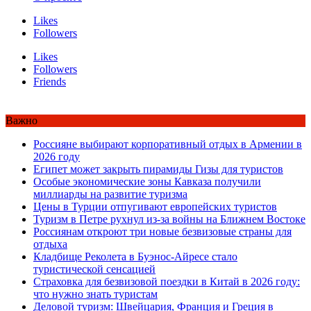
Likes
Followers
Likes
Followers
Friends
Важно
Россияне выбирают корпоративный отдых в Армении в
2026 году
Египет может закрыть пирамиды Гизы для туристов
Особые экономические зоны Кавказа получили
миллиарды на развитие туризма
Цены в Турции отпугивают европейских туристов
Туризм в Петре рухнул из-за войны на Ближнем Востоке
Россиянам откроют три новые безвизовые страны для
отдыха
Кладбище Реколета в Буэнос-Айресе стало
туристической сенсацией
Страховка для безвизовой поездки в Китай в 2026 году:
что нужно знать туристам
Деловой туризм: Швейцария, Франция и Греция в