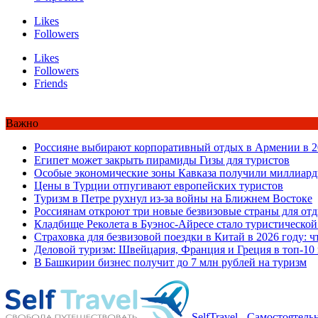
Likes
Followers
Likes
Followers
Friends
Важно
Россияне выбирают корпоративный отдых в Армении в 2
Египет может закрыть пирамиды Гизы для туристов
Особые экономические зоны Кавказа получили миллиард
Цены в Турции отпугивают европейских туристов
Туризм в Петре рухнул из-за войны на Ближнем Востоке
Россиянам откроют три новые безвизовые страны для от
Кладбище Реколета в Буэнос-Айресе стало туристической
Страховка для безвизовой поездки в Китай в 2026 году: ч
Деловой туризм: Швейцария, Франция и Греция в топ-10
В Башкирии бизнес получит до 7 млн рублей на туризм
SelfTravel - Самостоятел