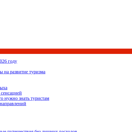
026 году
ы на развитие туризма
дыха
 сенсацией
то нужно знать туристам
 направлений
ьные путешествия без лишних расходов