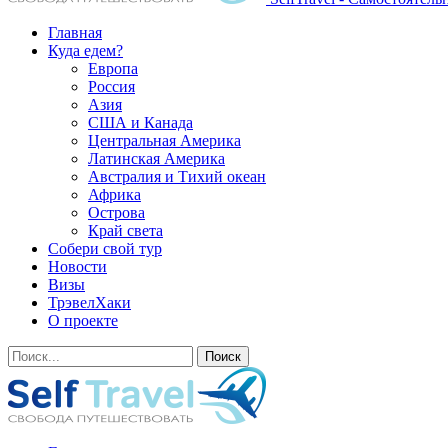
Главная
Куда едем?
Европа
Россия
Азия
США и Канада
Центральная Америка
Латинская Америка
Австралия и Тихий океан
Африка
Острова
Край света
Собери свой тур
Новости
Визы
ТрэвелХаки
О проекте