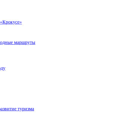
 «Крокусе»
 водные маршруты
оду
азвитие туризма