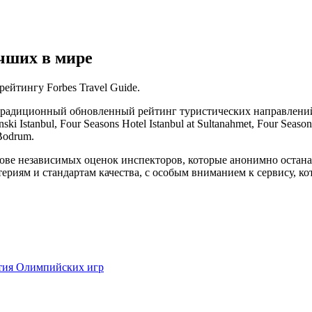
чших в мире
йтингу Forbes Travel Guide.
й традиционный обновленный рейтинг туристических направлени
 Istanbul, Four Seasons Hotel Istanbul at Sultanahmet, Four Seasons
 Bodrum.
нове независимых оценок инспекторов, которые анонимно остана
ериям и стандартам качества, с особым вниманием к сервису, к
ытия Олимпийских игр