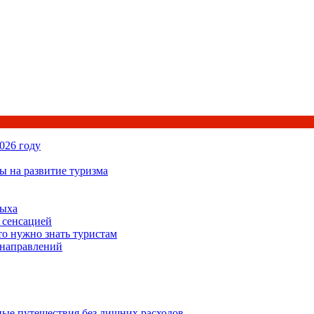
026 году
ы на развитие туризма
дыха
 сенсацией
то нужно знать туристам
 направлений
ьные путешествия без лишних расходов