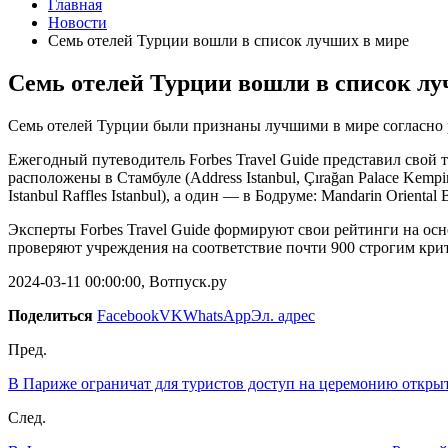
Главная
Новости
Семь отелей Турции вошли в список лучших в мире
Семь отелей Турции вошли в список лу
Семь отелей Турции были признаны лучшими в мире согласно ре
Ежегодный путеводитель Forbes Travel Guide представил сво
расположены в Стамбуле (Address Istanbul, Çırağan Palace Kempinski
Istanbul Raffles Istanbul), а один — в Бодруме: Mandarin Oriental
Эксперты Forbes Travel Guide формируют свои рейтинги на ос
проверяют учреждения на соответствие почти 900 строгим крит
2024-03-11 00:00:00, Вотпуск.ру
Поделиться
Facebook
VK
WhatsApp
Эл. адрес
Пред.
В Париже ограничат для туристов доступ на церемонию откр
След.