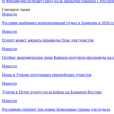
В Финляндии исчезает город из-за закрытия границы с Россией
Смотрите также
Новости
Россияне выбирают корпоративный отдых в Армении в 2026 г
Новости
Египет может закрыть пирамиды Гизы для туристов
Новости
Особые экономические зоны Кавказа получили миллиарды на р
Новости
Цены в Турции отпугивают европейских туристов
Новости
Туризм в Петре рухнул из-за войны на Ближнем Востоке
Новости
Россиянам откроют три новые безвизовые страны для отдыха