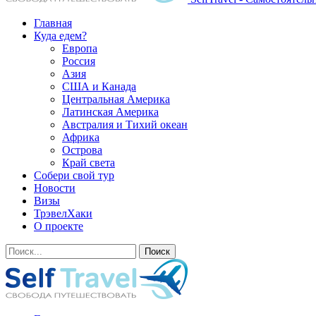
Главная
Куда едем?
Европа
Россия
Азия
США и Канада
Центральная Америка
Латинская Америка
Австралия и Тихий океан
Африка
Острова
Край света
Собери свой тур
Новости
Визы
ТрэвелХаки
О проекте