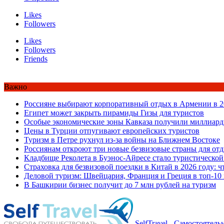
Likes
Followers
Likes
Followers
Friends
Важно
Россияне выбирают корпоративный отдых в Армении в 2
Египет может закрыть пирамиды Гизы для туристов
Особые экономические зоны Кавказа получили миллиард
Цены в Турции отпугивают европейских туристов
Туризм в Петре рухнул из-за войны на Ближнем Востоке
Россиянам откроют три новые безвизовые страны для от
Кладбище Реколета в Буэнос-Айресе стало туристической
Страховка для безвизовой поездки в Китай в 2026 году: ч
Деловой туризм: Швейцария, Франция и Греция в топ-10
В Башкирии бизнес получит до 7 млн рублей на туризм
SelfTravel - Самостоятел