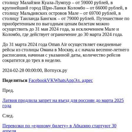
столицу Малайзии Куала-Лумпур – от 59000 рублей, в
крупнейший город Шри-Ланки Коломбо – от 66000 рублей, в
столицу Мальдивских островов Мале – от 69700 рублей, в
столицу Таиланда Бангкок – от 79000 рублей. Путешествие по
приобретенным по выгодным ценам билетам можно
осуществить до 31 мая 2024 года, за исключением Мале и
Коломбо, где действует ограничение до 30 марта 2024 года.
До 31 марта 2024 года Oman Air осуществляет ежедневные
рейсы из столицы Омана в Москву, а с начала весенне-летнего
расписания, начиная с указанной даты, количество рейсов
сократится до трех в неделю.
2024-02-28 00:00:00, Вотпуск.ру
Поделиться
Facebook
VK
WhatsApp
Эл. адрес
Пред.
Латвия продлила запрет на въезд для россиян до марта 2025
года
След.
Перевозки по «единому билету» в Абхазию стартуют 30
апреля