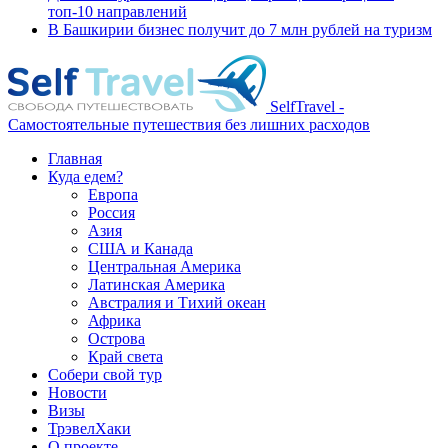
топ-10 направлений
В Башкирии бизнес получит до 7 млн рублей на туризм
SelfTravel -
Самостоятельные путешествия без лишних расходов
Главная
Куда едем?
Европа
Россия
Азия
США и Канада
Центральная Америка
Латинская Америка
Австралия и Тихий океан
Африка
Острова
Край света
Собери свой тур
Новости
Визы
ТрэвелХаки
О проекте