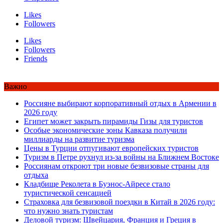
Likes
Followers
Likes
Followers
Friends
Важно
Россияне выбирают корпоративный отдых в Армении в
2026 году
Египет может закрыть пирамиды Гизы для туристов
Особые экономические зоны Кавказа получили
миллиарды на развитие туризма
Цены в Турции отпугивают европейских туристов
Туризм в Петре рухнул из-за войны на Ближнем Востоке
Россиянам откроют три новые безвизовые страны для
отдыха
Кладбище Реколета в Буэнос-Айресе стало
туристической сенсацией
Страховка для безвизовой поездки в Китай в 2026 году:
что нужно знать туристам
Деловой туризм: Швейцария, Франция и Греция в