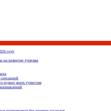
026 году
ы на развитие туризма
дыха
 сенсацией
то нужно знать туристам
 направлений
ьные путешествия без лишних расходов