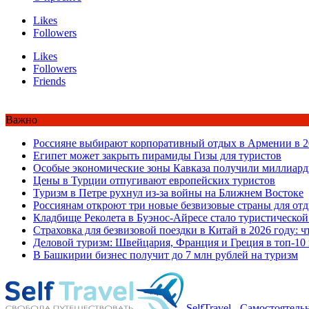
Likes
Followers
Likes
Followers
Friends
Важно
Россияне выбирают корпоративный отдых в Армении в 2
Египет может закрыть пирамиды Гизы для туристов
Особые экономические зоны Кавказа получили миллиард
Цены в Турции отпугивают европейских туристов
Туризм в Петре рухнул из-за войны на Ближнем Востоке
Россиянам откроют три новые безвизовые страны для от
Кладбище Реколета в Буэнос-Айресе стало туристической
Страховка для безвизовой поездки в Китай в 2026 году: ч
Деловой туризм: Швейцария, Франция и Греция в топ-10
В Башкирии бизнес получит до 7 млн рублей на туризм
SelfTravel - Самостоятел