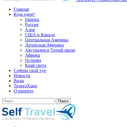
Главная
Куда едем?
Европа
Россия
Азия
США и Канада
Центральная Америка
Латинская Америка
Австралия и Тихий океан
Африка
Острова
Край света
Собери свой тур
Новости
Визы
ТрэвелХаки
О проекте