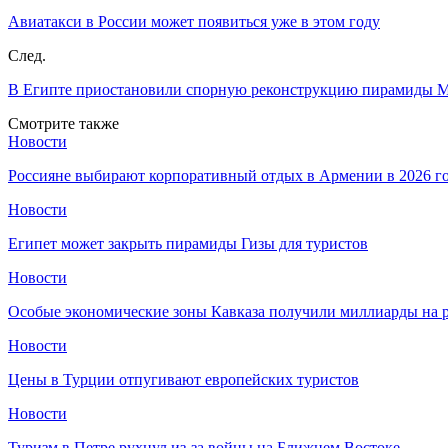
Авиатакси в России может появиться уже в этом году
След.
В Египте приостановили спорную реконструкцию пирамиды 
Смотрите также
Новости
Россияне выбирают корпоративный отдых в Армении в 2026 г
Новости
Египет может закрыть пирамиды Гизы для туристов
Новости
Особые экономические зоны Кавказа получили миллиарды на р
Новости
Цены в Турции отпугивают европейских туристов
Новости
Туризм в Петре рухнул из-за войны на Ближнем Востоке