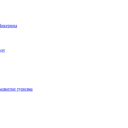
Микерина
оду
азвитие туризма