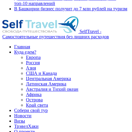
топ-10 направлений
В Башкирии бизнес получит до 7 млн рублей на туризм
SelfTravel -
Самостоятельные путешествия без лишних расходов
Главная
Куда едем?
Европа
Россия
Азия
США и Канада
Центральная Америка
Латинская Америка
Австралия и Тихий океан
Африка
Острова
Край света
Собери свой тур
Новости
Визы
ТрэвелХаки
О проекте