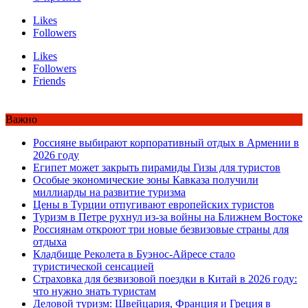
Likes
Followers
Likes
Followers
Friends
Важно
Россияне выбирают корпоративный отдых в Армении в
2026 году
Египет может закрыть пирамиды Гизы для туристов
Особые экономические зоны Кавказа получили
миллиарды на развитие туризма
Цены в Турции отпугивают европейских туристов
Туризм в Петре рухнул из-за войны на Ближнем Востоке
Россиянам откроют три новые безвизовые страны для
отдыха
Кладбище Реколета в Буэнос-Айресе стало
туристической сенсацией
Страховка для безвизовой поездки в Китай в 2026 году:
что нужно знать туристам
Деловой туризм: Швейцария, Франция и Греция в